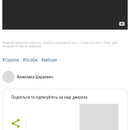
Якщо ви помітили помилку, виділіть необхідний текст і натисніть Ctrl + Enter, щоб
повідомити про це редакцію
#Сікалов
#Особік
#вибори
Анжелика Шараевич
Поділіться та підписуйтесь на наші джерела