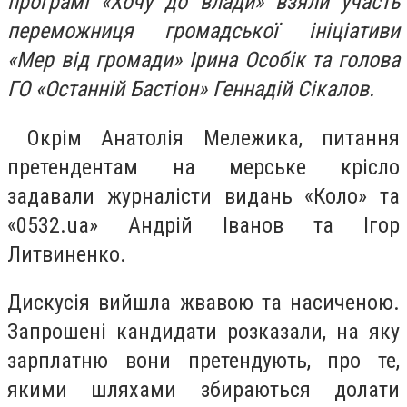
програмі «Хочу до влади» взяли участь
переможниця громадської ініціативи
«Мер від громади» Ірина Особік та голова
ГО «Останній Бастіон» Геннадій Сікалов.
Окрім Анатолія Мележика, питання
претендентам на мерське крісло
задавали журналісти видань «Коло» та
«0532.ua» Андрій Іванов та Ігор
Литвиненко.
Дискусія вийшла жвавою та насиченою.
Запрошені кандидати розказали, на яку
зарплатню вони претендують, про те,
якими шляхами збираються долати