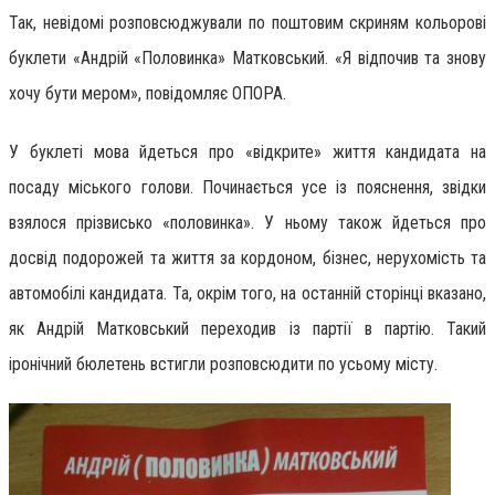
Так, невідомі розповсюджували по поштовим скриням кольорові
буклети «Андрій «Половинка» Матковський. «Я відпочив та знову
хочу бути мером», повідомляє ОПОРА.
У буклеті мова йдеться про «відкрите» життя кандидата на
посаду міського голови. Починається усе із пояснення, звідки
взялося прізвисько «половинка». У ньому також йдеться про
досвід подорожей та життя за кордоном, бізнес, нерухомість та
автомобілі кандидата. Та, окрім того, на останній сторінці вказано,
як Андрій Матковський переходив із партії в партію. Такий
іронічний бюлетень встигли розповсюдити по усьому місту.