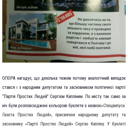
ОПОРА нагадує, що декілька тижнів потому аналогічний випадок
стався і з народним депутатом та засновником політичної партії
“Партія Простих Людей” Сергієм Капліним. По місту так само за
ніч були розповсюджені кольорові буклети з назвою
«Спецвипуск.
Газета Простих Людей», присвячен
і
народному депутату та
засновнику «Партії Простих Людей» Сергію Капліну. У буклеті