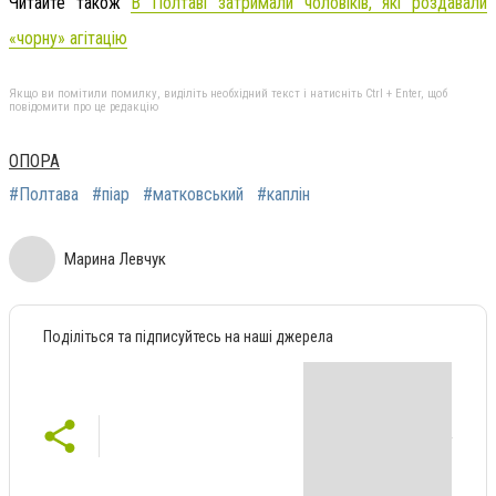
Читайте також
В Полтаві затримали чоловіків, які роздавали
«чорну» агітацію
Якщо ви помітили помилку, виділіть необхідний текст і натисніть Ctrl + Enter, щоб
повідомити про це редакцію
ОПОРА
#Полтава
#піар
#матковський
#каплін
Марина Левчук
Поділіться та підписуйтесь на наші джерела