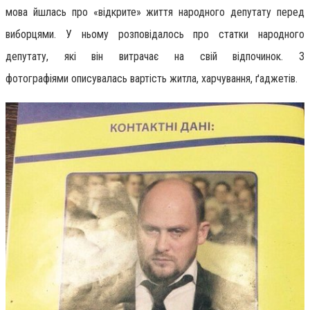
мова
йшлась
про «відкрите» життя народного депутату перед
виборцями. У ньому розповідалось про статки народного
депутату, які він витрачає на свій відпочинок.
З
фотографіями
описувалась
вартість житла, харчування, ґаджетів.