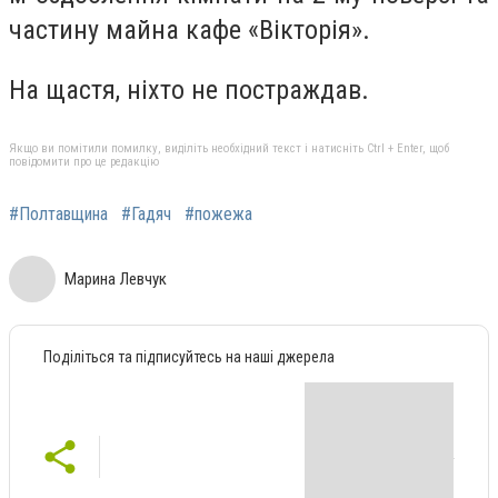
частину майна кафе «Вікторія».
На щастя, ніхто не постраждав.
Якщо ви помітили помилку, виділіть необхідний текст і натисніть Ctrl + Enter, щоб
повідомити про це редакцію
#Полтавщина
#Гадяч
#пожежа
Марина Левчук
Поділіться та підписуйтесь на наші джерела