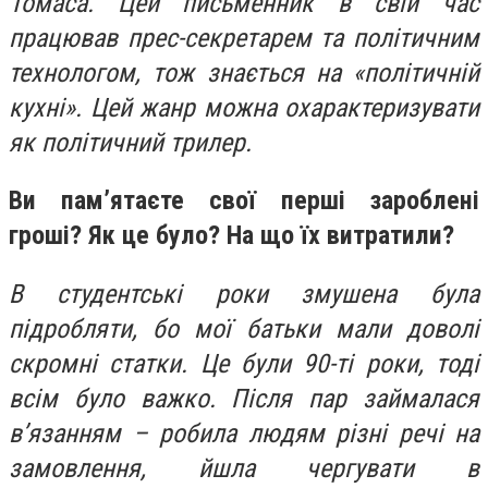
Томаса. Цей письменник в свій час
працював прес-секретарем та політичним
технологом, тож знається на «політичній
кухні». Цей жанр можна охарактеризувати
як політичний трилер.
Ви пам’ятаєте свої перші зароблені
гроші? Як це було? На що їх витратили?
В студентські роки змушена була
підробляти, бо мої батьки мали доволі
скромні статки. Це були 90-ті роки, тоді
всім було важко. Після пар займалася
в’язанням – робила людям різні речі на
замовлення, йшла чергувати в