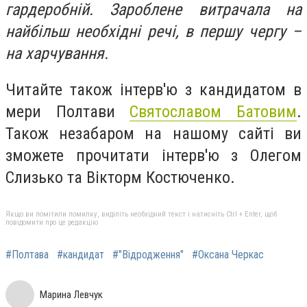
гардеробній. Зароблене витрачала на
найбільш необхідні речі, в першу чергу –
на харчування.
Читайте також інтерв'ю з кандидатом в
мери Полтави
Святославом Батовим
.
Також незабаром на нашому сайті ви
зможете прочитати інтерв'ю з Олегом
Слизько та Вікторм Костюченко.
Якщо ви помітили помилку, виділіть необхідний текст і натисніть Ctrl + Enter, щоб
повідомити про це редакцію
#Полтава
#кандидат
#"Відродження"
#Оксана Черкас
Марина Левчук