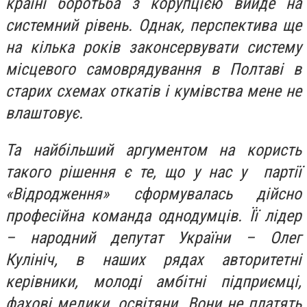
країні боротьба з корупцією вийде на
системний рівень. Однак, перспектива ще
на кілька років законсервувати систему
місцевого самоврядування в Полтаві в
старих схемах откатів і кумівства мене не
влаштовує.
Та найбільший аргументом на користь
такого рішення є те, що у нас у партії
«Відродження» сформувалась дійсно
професійна команда однодумців. Її лідер
– народний депутат України – Олег
Кулініч, в наших рядах авторитетні
керівники, молоді амбітні підприємці,
фахові медики, освітяни. Вони не платять