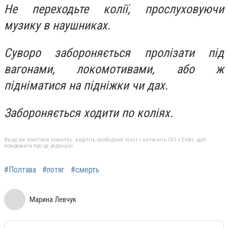
Не переходьте колії, прослуховуючи
музику в наушниках.
Суворо забороняється пролізати під
вагонами, локомотивами, або ж
підніматися на підніжки чи дах.
Забороняється ходити по коліях.
Якщо ви помітили помилку, виділіть необхідний текст і натисніть Ctrl + Enter, щоб
повідомити про це редакцію
#Полтава
#потяг
#смерть
Марина Левчук