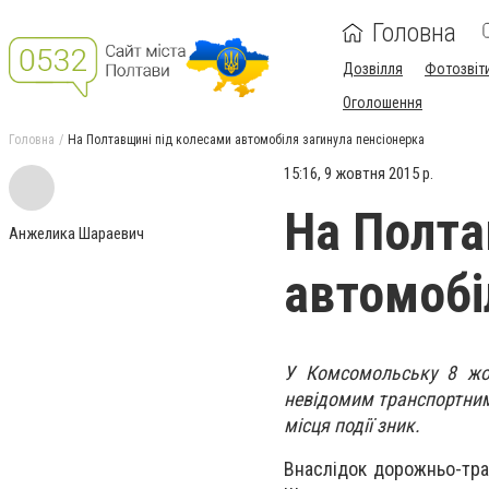
Головна
Дозвілля
Фотозвіт
Оголошення
Головна
На Полтавщині під колесами автомобіля загинула пенсіонерка
15:16, 9 жовтня 2015 р.
На Полта
Анжелика Шараевич
автомобі
У Комсомольську 8 жов
невідомим транспортним 
місця події зник.
Внаслідок дорожньо-тра