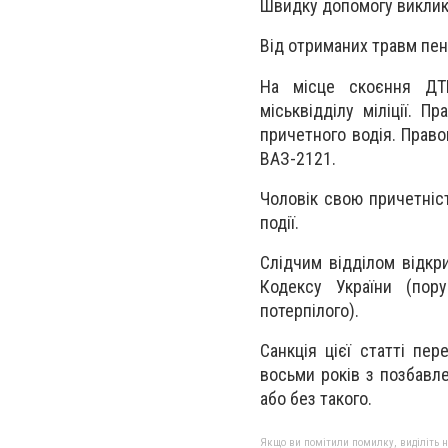
Швидку допомогу виклика
Від отриманих травм пенс
На місце скоєння ДТП
міськвідділу міліції. 
причетного водія. Прав
ВАЗ-2121.
Чоловік свою причетніс
події.
Слідчим відділом відкр
Кодексу України (пор
потерпілого).
Санкція цієї статті пе
восьми років з позбавл
або без такого.
Якщо ви помітили помилку, виділіть нео