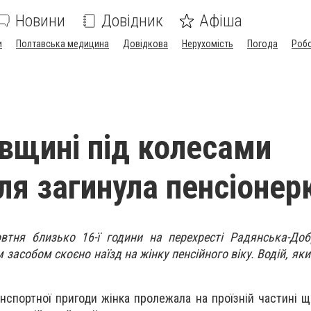
Новини
Довідник
Афіша
и
Полтавська медицина
Довідкова
Нерухомість
Погода
Роб
вщині під колесами
ля загинула пенсіонер
тня близько 16-ї години на перехресті Радянська-Доб
засобом скоєно наїзд на жінку пенсійного віку. Водій, яки
нспортної пригоди жінка пролежала на проїзній частині щ