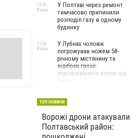
У Полтаві через ремонт
13:30
Вчора
тимчасово припинили
розподіл газу в одному
будинку
У Лубнах чоловік
12:30
Вчора
погрожував ножем 58-
річному містянину та
відібрав гроші:
підозрюваного взяли під
варту
ТОП НОВИНИ
Ворожі дрони атакували
Полтавський район:
пошкоджені