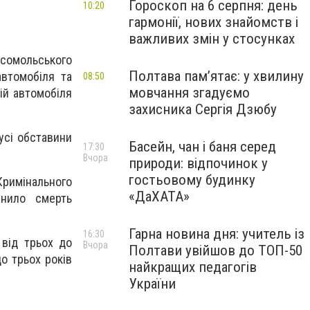
Гороскоп на 6 серпня: день
10:20
гармонії, нових знайомств і
важливих змін у стосунках
сомольського
Полтава пам’ятає: у хвилину
автомобіля та
08:50
мовчання згадуємо
ій автомобіля
захисника Сергія Дзюбу
усі обставини
Басейн, чан і баня серед
17:30
Вчора
природи: відпочинок у
гостьовому будинку
Кримінального
«ДаХАТА»
инило смерть
Гарна новина дня: учитель із
16:30
 від трьох до
Вчора
Полтави увійшов до ТОП-50
о трьох років
найкращих педагогів
України