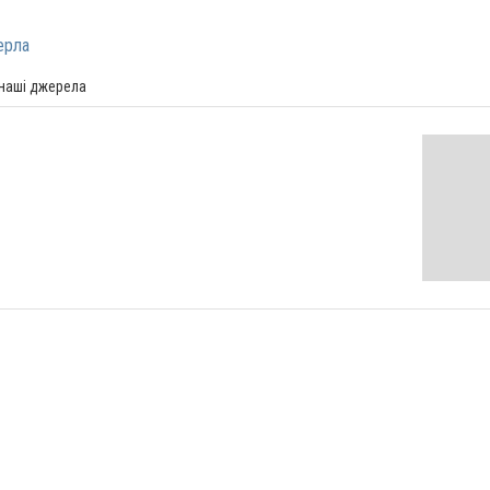
ерла
 наші джерела