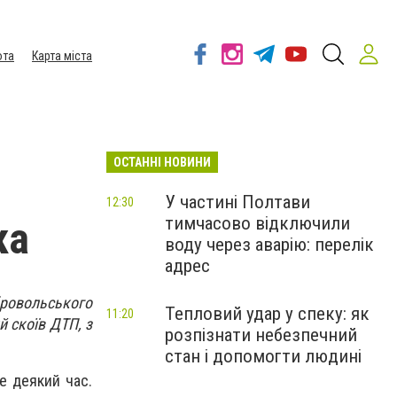
ота
Карта міста
ОСТАННІ НОВИНИ
У частині Полтави
12:30
тимчасово відключили
ка
воду через аварію: перелік
адрес
ровольського
Тепловий удар у спеку: як
11:20
й скоїв ДТП, з
розпізнати небезпечний
стан і допомогти людині
е деякий час.