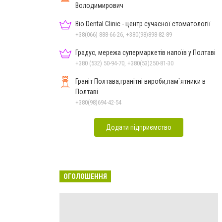
Володимирович
Bio Dental Clinic - центр сучасної стоматології
+38(066) 888-66-26, +380(98)898-82-89
Градус, мережа супермаркетів напоїв у Полтаві
+380 (532) 50-94-70, +380(53)250-81-30
Граніт Полтава,гранітні вироби,пам`ятники в
Полтаві
+380(98)694-42-54
Додати підприємство
ОГОЛОШЕННЯ