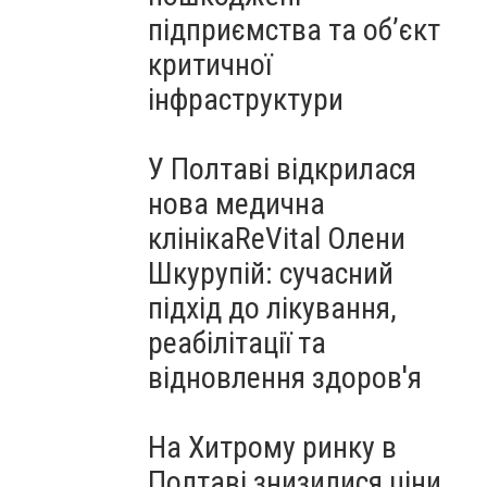
підприємства та об’єкт
критичної
інфраструктури
У Полтаві відкрилася
нова медична
клінікаReVital Олени
Шкурупій: сучасний
підхід до лікування,
реабілітації та
відновлення здоров'я
На Хитрому ринку в
Полтаві знизилися ціни