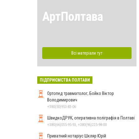
АртПолтава
Всі матеріали тут
ПІДПРИЄМСТВА ПОЛТАВИ
Ортопед травматолог, Бойко Віктор
Володимирович
+380(50)953-83-06
ШвидкоДРУК, оперативна поліграфія в Полтаві
+380(66)055-95-93, +380(96)225-98-00
Приватний нотаріус Шкляр Юрій