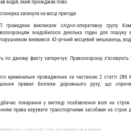
в водій, який проїжджав повз.
іонерка загинула на місці пригоди.
 громадяни викликали слідчо-оперативну групу Ком
Правоохоронцям знадобилося декілька годин для пошуку 
опорушником виявився 43-річний місцевий мешканець, вод
ть по даному факту заперечує. Правоохоронці з’ясовують 
ито кримінальне провадження за частиною 2 статті 286 
ушення правил безпеки дорожнього руху, що сприч
редбачає покарання у вигляді позбавлення волі на строк
енням права керувати транспортними засобами на строк д
бхідний текст і натисніть Ctrl + Enter, щоб повідомити про це редакцію