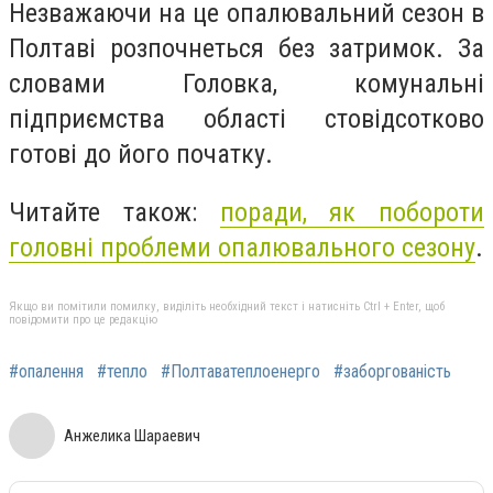
Незважаючи на це опалювальний сезон в
Полтаві розпочнеться без затримок. За
словами Головка, комунальні
підприємства області стовідсотково
готові до його початку.
Читайте також:
поради, як побороти
головні проблеми опалювального сезону
.
Якщо ви помітили помилку, виділіть необхідний текст і натисніть Ctrl + Enter, щоб
повідомити про це редакцію
#опалення
#тепло
#Полтаватеплоенерго
#заборгованість
Анжелика Шараевич