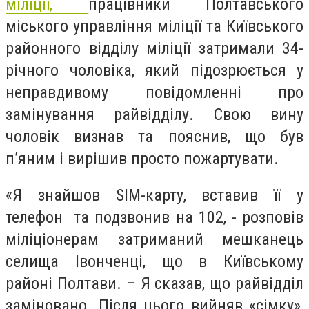
міліції,
працівники Полтавського
міського управління міліції та Київського
районного відділу міліції затримали 34-
річного чоловіка, який підозрюється у
неправдивому повідомленні про
замінування райвідділу. Свою вину
чоловік визнав та пояснив, що був
п’яним і вирішив просто пожартувати.
«Я знайшов SIM-карту, вставив її у
телефон та подзвонив на 102, - розповів
міліціонерам затриманий мешканець
селища Івонченці, що в Київському
районі Полтави. – Я сказав, що райвідділ
заміновано. Після цього вийняв «сімку»,