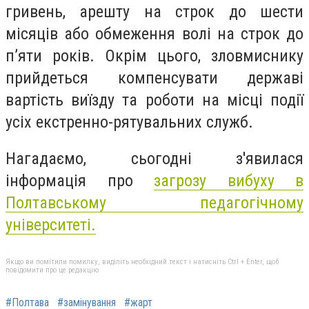
гривень, арешту на строк до шести
місяців або обмеження волі на строк до
п’яти років. Окрім цього, зловмиснику
прийдеться компенсувати державі
вартість виїзду та роботи на місці події
усіх екстренно-рятувальних служб.
Нагадаємо, сьогодні з'явилася
інформація про
загрозу вибуху в
Полтавському педагогічному
університеті.
Якщо ви помітили помилку, виділіть необхідний текст і натисніть Ctrl + Enter, щоб
повідомити про це редакцію
#Полтава
#замінування
#жарт