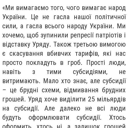
«Ми вимагаємо того, чого вимагає народ
України. Це не гасла нашої політичної
сили, а гасла всього народу України. Ми
хочемо, щоб зупинили репресії патріотів і
відставку Уряду. Також третьою вимогою
є скасування вбивчих тарифів, які нас
просто покладуть в гроб. Прості люди,
навіть з тими субсидіями, не
витримають. Мало хто знає, але субсидії
– це брудні схеми, відмивання брудних
грошей. Уряд хоче виділити 25 мільярдів
на субсидії. Але далеко не всі люди
будуть оформлювати субсидії. Хтось
оформить, хтось ні, а залишок грошей