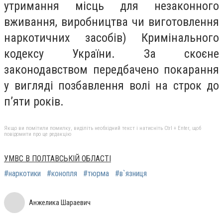
утримання місць для незаконного
вживання, виробництва чи виготовлення
наркотичних засобів) Кримінального
кодексу України. За скоєне
законодавством передбачено покарання
у вигляді позбавлення волі на строк до
п’яти років.
Якщо ви помітили помилку, виділіть необхідний текст і натисніть Ctrl + Enter, щоб
повідомити про це редакцію
УМВС В ПОЛТАВСЬКІЙ ОБЛАСТІ
#наркотики
#конопля
#тюрма
#в`язниця
Анжелика Шараевич