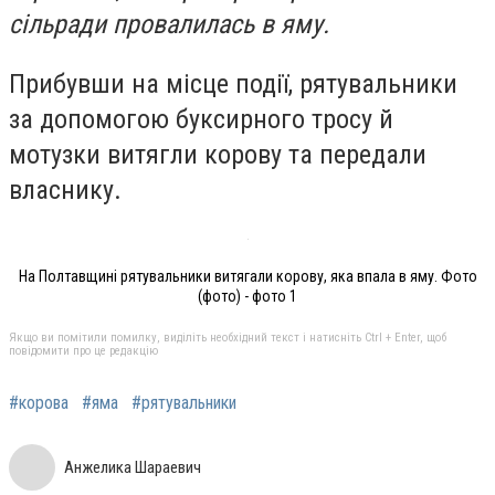
сільради провалилась в яму.
Прибувши на місце події, рятувальники
за допомогою буксирного тросу й
мотузки витягли корову та передали
власнику.
На Полтавщині рятувальники витягали корову, яка впала в яму. Фото
(фото) - фото 1
Якщо ви помітили помилку, виділіть необхідний текст і натисніть Ctrl + Enter, щоб
повідомити про це редакцію
#корова
#яма
#рятувальники
Анжелика Шараевич