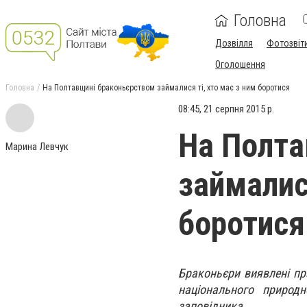
Головна
Дозвілля
Фотозвіт
Оголошення
Головна
На Полтавщині браконьєрством займалися ті, хто має з ним боротися
08:45, 21 серпня 2015 р.
На Полта
Марина Левчук
займалися
боротися
Браконьєри виявлені пра
національного природ
заповідника.