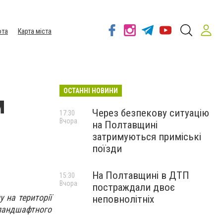
ота
Карта міста
ОСТАННІ НОВИНИ
м
Через безпекову ситуацію
17:30
Вчора
на Полтавщині
затримуються приміські
поїзди
На Полтавщині в ДТП
15:30
Вчора
постраждали двоє
 на території
неповнолітніх
ландшафтного