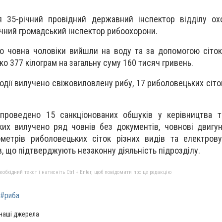
 35-річний провідний державний інспектор відділу ох
річний громадський інспектор рибоохорони.
о човна чоловіки вийшли на воду та за допомогою сіто
ко 377 кілограм на загальну суму 160 тисяч гривень.
 події вилучено свіжовиловлену рибу, 17 риболовецьких сіт
 проведено 15 санкціонованих обшуків у керівництва т
ких вилучено ряд човнів без документів, човнові двигун
ометрів риболовецьких сіток різних видів та електров
, що підтверджують незаконну діяльність підрозділу.
бхідний текст і натисніть Ctrl + Enter, щоб повідомити про це редакцію
#риба
 наші джерела