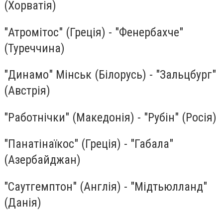
(Хорватія)
"Атромітос" (Греція) - "Фенербахче"
(Туреччина)
"Динамо" Мінськ (Білорусь) - "Зальцбург"
(Австрія)
"Работнічки" (Македонія) - "Рубін" (Росія)
"Панатінаїкос" (Греція) - "Габала"
(Азербайджан)
"Саутгемптон" (Англія) - "Мідтьюлланд"
(Данія)