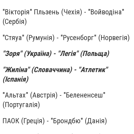
"Вікторія" Пльзень (Чехія) - "Войводіна"
(Сербія)
"Стяуа" (Румунія) - "Русенборг" (Норвегія)
"Зоря" (Україна) - "Легія" (Польща)
"Жиліна" (Словаччина) - "Атлетик"
(Іспанія)
"Альтах" (Австрія) - "Белененсеш"
(Португалія)
ПАОК (Греція) - "Брондбю" (Данія)