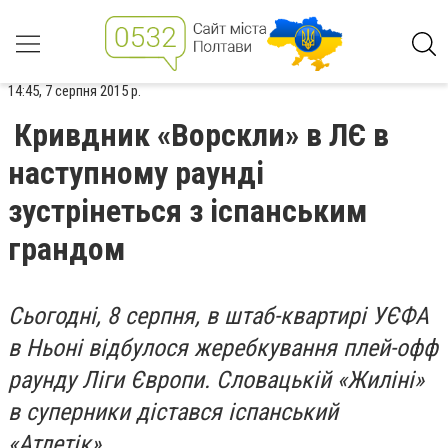
14:45, 7 серпня 2015 р.
Кривдник «Ворскли» в ЛЄ в
наступному раунді
зустрінеться з іспанським
грандом
Сьогодні, 8 серпня, в штаб-квартирі УЄФА
в Ньоні відбулося жеребкування плей-офф
раунду Ліги Європи. Словацькій «Жиліні»
в суперники дістався іспанський
«Атлетік».