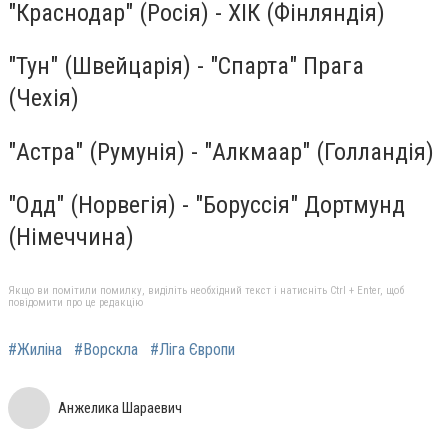
"Краснодар" (Росія) - ХІК (Фінляндія)
"Тун" (Швейцарія) - "Спарта" Прага
(Чехія)
"Астра" (Румунія) - "Алкмаар" (Голландія)
"Одд" (Норвегія) - "Боруссія" Дортмунд
(Німеччина)
Якщо ви помітили помилку, виділіть необхідний текст і натисніть Ctrl + Enter, щоб
повідомити про це редакцію
#Жиліна
#Ворскла
#Ліга Європи
Анжелика Шараевич