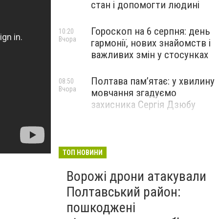
стан і допомогти людині
Гороскоп на 6 серпня: день
10:20
Вчора
гармонії, нових знайомств і
важливих змін у стосунках
Полтава пам’ятає: у хвилину
08:50
Вчора
мовчання згадуємо
захисника Сергія Дзюбу
ТОП НОВИНИ
Ворожі дрони атакували
Полтавський район:
пошкоджені