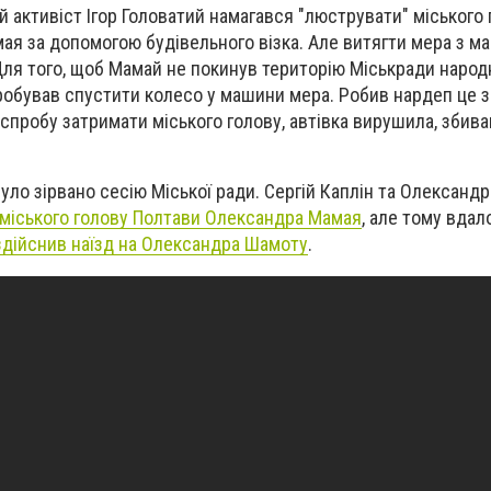
 активіст Ігор Головатий намагався "люструвати" міського 
я за допомогою будівельного візка. Але витягти мера з м
Для того, щоб Мамай не покинув територію Міськради народ
пробував спустити колесо у машини мера. Робив нардеп це 
спробу затримати міського голову, автівка вирушила, збив
уло зірвано сесію Міської ради. Сергій Каплін та Олександ
 міського голову Полтави Олександра Мамая
, але тому вда
здійснив наїзд на Олександра Шамоту
.