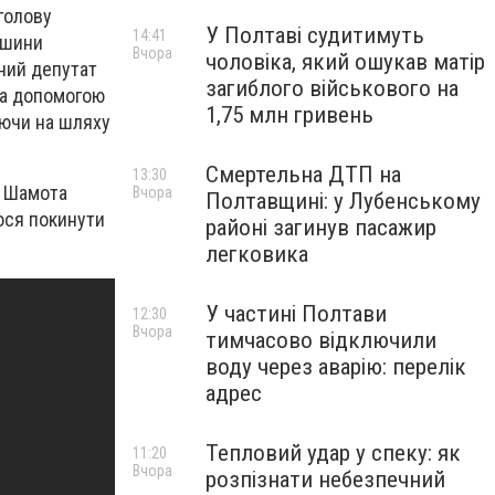
голову
У Полтаві судитимуть
14:41
ашини
Вчора
чоловіка, який ошукав матір
ний депутат
загиблого військового на
за допомогою
1,75 млн гривень
аючи на шляху
Смертельна ДТП на
13:30
р Шамота
Вчора
Полтавщині: у Лубенському
лося покинути
районі загинув пасажир
легковика
У частині Полтави
12:30
Вчора
тимчасово відключили
воду через аварію: перелік
адрес
Тепловий удар у спеку: як
11:20
Вчора
розпізнати небезпечний