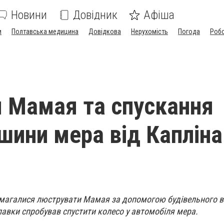
Новини
Довідник
Афіша
и
Полтавська медицина
Довідкова
Нерухомість
Погода
Роб
я Мамая та спускання
шини мера від Капліна
магалися люструвати Мамая за допомогою будівельного віз
авки спробував спустити колесо у автомобіля мера.