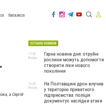
ота
Карта міста
ОСТАННІ НОВИНИ
Гарна новина дня: отруйні
17:30
Вчора
рослини можуть допомогти
.
створити ліки нового
покоління
На Полтавщині дрон влучив
16:20
Вчора
у територію приватного
ка, а Сергій
підприємства: поліція
документує наслідки атаки