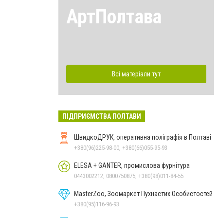
АртПолтава
Всі матеріали тут
ПІДПРИЄМСТВА ПОЛТАВИ
ШвидкоДРУК, оперативна поліграфія в Полтаві
+380(96)225-98-00, +380(66)055-95-93
ELESA + GANTER, промислова фурнітура
0443002212, 0800750875, +380(98)011-84-55
MasterZoo, Зоомаркет Пухнастих Особистостей
+380(95)116-96-93