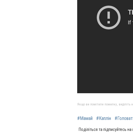
Якщо ви помітили помилку, виділіть нео
#Мамай
#Каплін
#Головат
Поділіться та підписуйтесь на