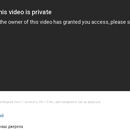
бхідний текст і натисніть Ctrl + Enter, щоб повідомити про це редакцію
ий
 наші джерела