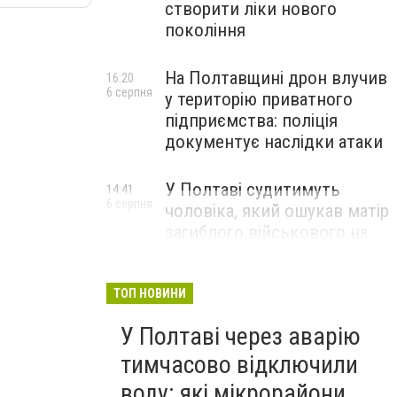
створити ліки нового
покоління
На Полтавщині дрон влучив
16:20
6 серпня
у територію приватного
підприємства: поліція
документує наслідки атаки
У Полтаві судитимуть
14:41
6 серпня
чоловіка, який ошукав матір
загиблого військового на
1,75 млн гривень
ТОП НОВИНИ
У Полтаві через аварію
тимчасово відключили
воду: які мікрорайони