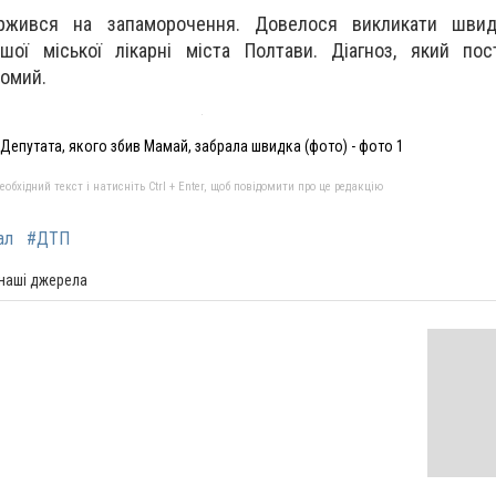
ржився на запаморочення. Довелося викликати швид
шої міської лікарні міста Полтави. Діагноз, який пос
домий.
Депутата, якого збив Мамай, забрала швидка (фото) - фото 1
бхідний текст і натисніть Ctrl + Enter, щоб повідомити про це редакцію
ал
#ДТП
 наші джерела