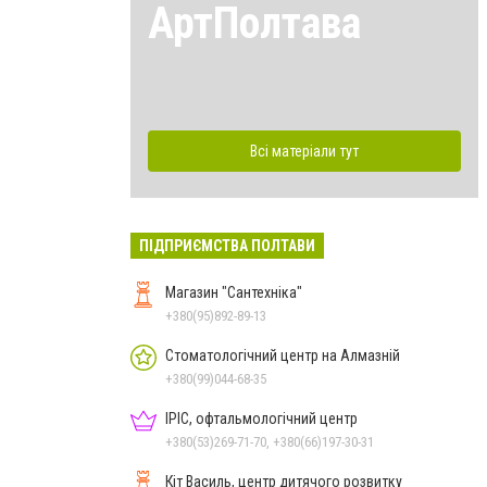
АртПолтава
Всі матеріали тут
ПІДПРИЄМСТВА ПОЛТАВИ
Магазин "Сантехніка"
+380(95)892-89-13
Стоматологічний центр на Алмазній
+380(99)044-68-35
ІРІС, офтальмологічний центр
+380(53)269-71-70, +380(66)197-30-31
Кіт Василь, центр дитячого розвитку