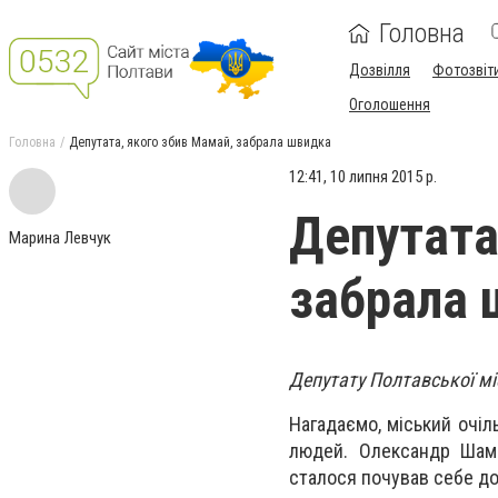
Головна
Дозвілля
Фотозвіт
Оголошення
Головна
Депутата, якого збив Мамай, забрала швидка
12:41, 10 липня 2015 р.
Депутата
Марина Левчук
забрала 
Депутату Полтавської мі
Нагадаємо, міський очі
людей. Олександр Шамо
сталося почував себе до