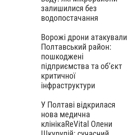
залишилися без
водопостачання
Ворожі дрони атакували
Полтавський район:
пошкоджені
підприємства та об’єкт
критичної
інфраструктури
У Полтаві відкрилася
нова медична
клінікаReVital Олени
Шкурупій: сучасний