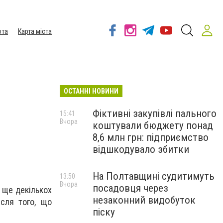
ота
Карта міста
ОСТАННІ НОВИНИ
Фіктивні закупівлі пального
15:41
Вчора
коштували бюджету понад
8,6 млн грн: підприємство
відшкодувало збитки
На Полтавщині судитимуть
13:50
Вчора
посадовця через
 ще декількох
незаконний видобуток
сля того, що
піску