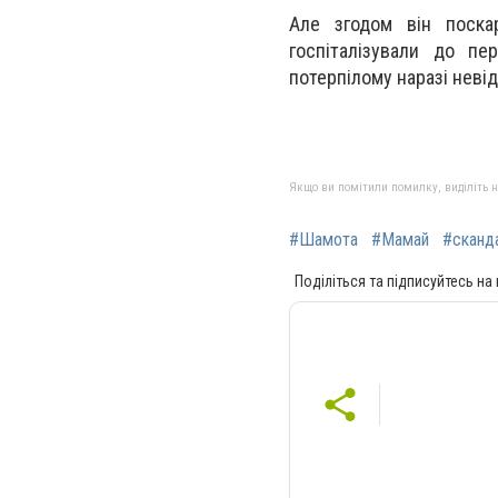
Але згодом він поска
госпіталізували до пер
потерпілому наразі неві
Якщо ви помітили помилку, виділіть нео
#Шамота
#Мамай
#сканд
Поділіться та підписуйтесь на