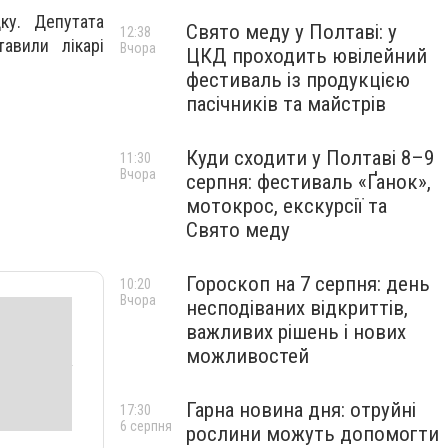
ку. Депутата
Свято меду у Полтаві: у
12:38
тавили лікарі
Вчора
ЦКД проходить ювілейний
фестиваль із продукцією
пасічників та майстрів
Куди сходити у Полтаві 8–9
11:30
Вчора
серпня: фестиваль «Ґанок»,
мотокрос, екскурсії та
Свято меду
Гороскоп на 7 серпня: день
10:20
Вчора
несподіваних відкриттів,
важливих рішень і нових
можливостей
Гарна новина дня: отруйні
17:30
6 серпня
рослини можуть допомогти