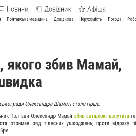
Новини
Довідник
Афіша
и
Полтавська медицина
Довідкова
Нерухомість
Погода
Роб
, якого збив Мамай,
швидка
ської ради Олександра Шамоті стало гірше.
льник Полтави Олександр Мамай
збив автівкою депутата
та
та отримав ряд тілесних ушкоджень, проте відразу пі
бре.