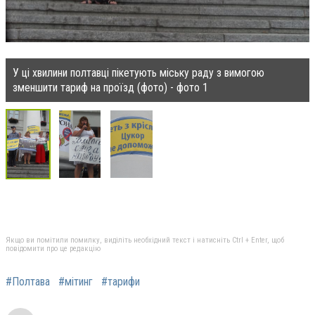
У ці хвилини полтавці пікетують міську раду з вимогою
зменшити тариф на проїзд (фото) - фото 1
Якщо ви помітили помилку, виділіть необхідний текст і натисніть Ctrl + Enter, щоб
повідомити про це редакцію
#Полтава
#мітинг
#тарифи