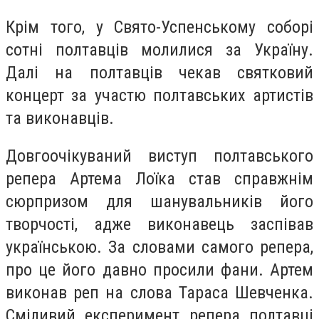
Крім того, у Свято-Успенському соборі
сотні полтавців молилися за Україну.
Далі на полтавців чекав святковий
концерт за участю полтавських артистів
та виконавців.
Довгоочікуваний виступ полтавського
репера Артема Лоїка став справжнім
сюрпризом для шанувальників його
творчості, адже виконавець заспівав
українською. За словами самого репера,
про це його давно просили фани. Артем
виконав реп на слова Тараса Шевченка.
Сміливий експеримент репера полтавці