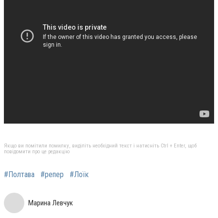
Якщо ви помітили помилку, виділіть необхідний текст і натисніть Ctrl + Enter, щоб
повідомити про це редакцію
#Полтава
#репер
#Лоїк
Марина Левчук