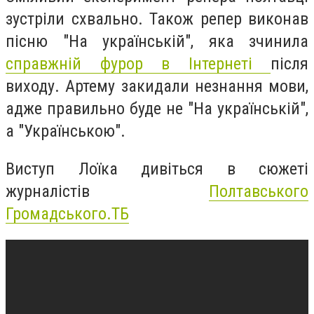
зустріли схвально. Також репер виконав
пісню "На українській", яка зчинила
справжній фурор в Інтернеті
після
виходу. Артему закидали незнання мови,
адже правильно буде не "На українській",
а "Українською".
Виступ Лоїка дивіться в сюжеті
журналістів
Полтавського
Громадського.ТБ