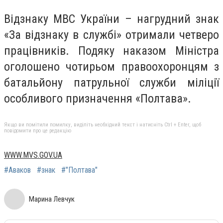
Відзнаку МВС України – нагрудний знак
«За відзнаку в службі» отримали четверо
працівників. Подяку наказом Міністра
оголошено чотирьом правоохоронцям з
батальйону патрульної служби міліції
особливого призначення «Полтава».
Якщо ви помітили помилку, виділіть необхідний текст і натисніть Ctrl + Enter, щоб
повідомити про це редакцію
WWW.MVS.GOV.UA
#Аваков
#знак
#"Полтава"
Марина Левчук