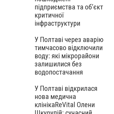
підприємства та об’єкт
критичної
інфраструктури
У Полтаві через аварію
тимчасово відключили
воду: які мікрорайони
залишилися без
водопостачання
У Полтаві відкрилася
нова медична
клінікаReVital Олени
Шкурупій: сучасний