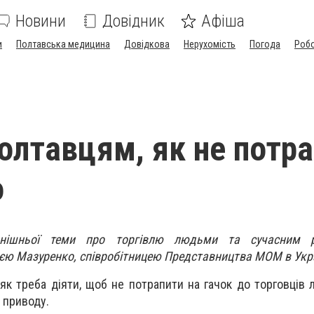
Новини
Довідник
Афіша
и
Полтавська медицина
Довідкова
Нерухомість
Погода
Роб
олтавцям, як не потр
о
днішньої теми про торгівлю людьми та сучасним 
ією Мазуренко, співробітницею Представництва МОМ в Укра
, як треба діяти, щоб не потрапити на гачок до торговців
 приводу.