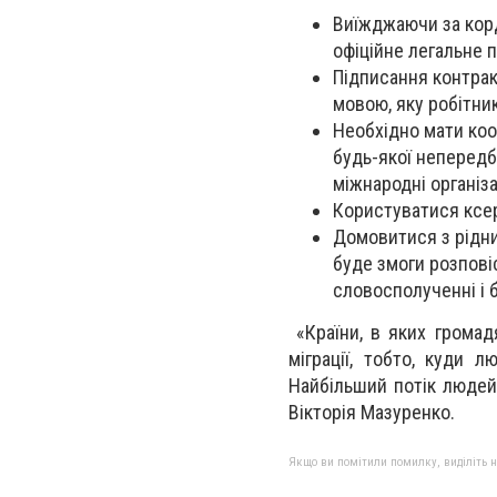
Виїжджаючи за корд
офіційне легальне
Підписання контрак
мовою, яку робітни
Необхідно мати коо
будь-якої непередб
міжнародні організац
Користуватися ксер
Домовитися з рідни
буде змоги розпові
словосполученні і 
«Країни, в яких громад
міграції, тобто, куди 
Найбільший потік людей 
Вікторія Мазуренко.
Якщо ви помітили помилку, виділіть нео