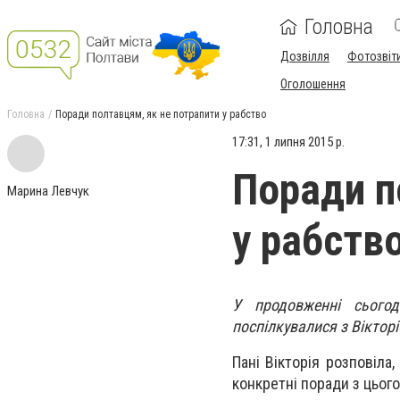
Головна
Дозвілля
Фотозвіт
Оголошення
Головна
Поради полтавцям, як не потрапити у рабство
17:31, 1 липня 2015 р.
Поради п
Марина Левчук
у рабств
У продовженні сього
поспілкувалися з Віктор
Пані Вікторія розповіла
конкретні поради з цього