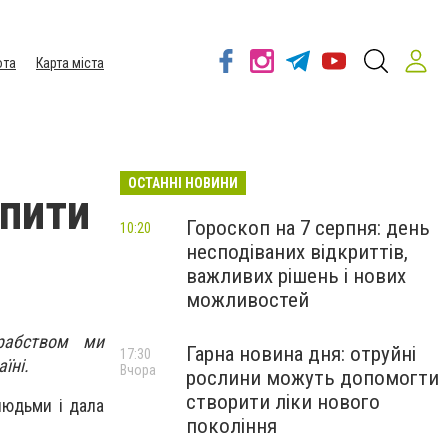
ота
Карта міста
ОСТАННІ НОВИНИ
апити
Гороскоп на 7 серпня: день
10:20
несподіваних відкриттів,
важливих рішень і нових
можливостей
рабством ми
Гарна новина дня: отруйні
17:30
їні.
Вчора
рослини можуть допомогти
створити ліки нового
 людьми і дала
покоління