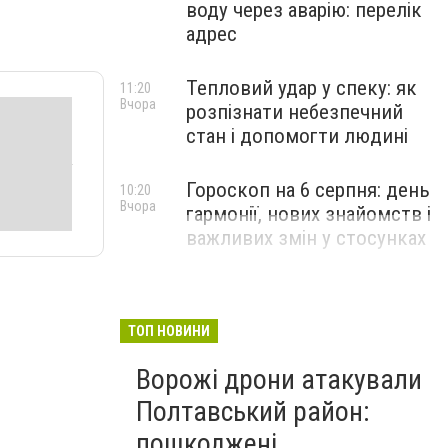
воду через аварію: перелік
адрес
Тепловий удар у спеку: як
11:20
Вчора
розпізнати небезпечний
стан і допомогти людині
Гороскоп на 6 серпня: день
10:20
Вчора
гармонії, нових знайомств і
важливих змін у стосунках
ТОП НОВИНИ
Ворожі дрони атакували
Полтавський район:
пошкоджені