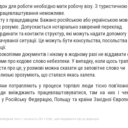
он для роботи необхідно мати робочу візу. З туристичною
 працевлаштування неможливе.
ту з працедавцем. Бажано російською або українською мов
к розуміє. Допускається нотаріально завірений переклад.
рдинати та контакти структур, які можуть надати допомогу
ачуваної ситуації. Це можуть бути консульства, посольства
ії.
окопіями документів і нікому в жодному разі не віддавати 
ми про кодове слово небезпеки. У випадку, коли щось трап
сти про це, у розмові можна сказати це заповітне слово чи
близькі зрозуміють, що сталася якась халепа.
яни потрапляють у процеси торгівлі люди тісно пов’язан
люди виїжджають працевлаштовуватися, там на них і че
у Російську Федерацію, Польщу та країни Західної Європи"
бхідний текст і натисніть Ctrl + Enter, щоб повідомити про це редакцію