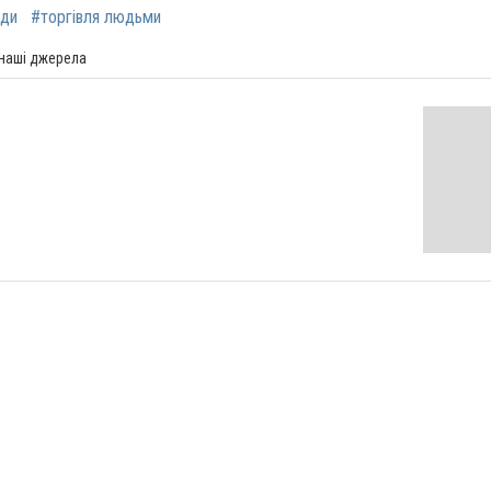
ади
#торгівля людьми
 наші джерела