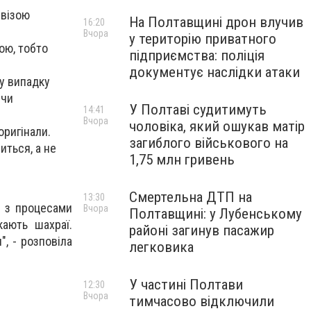
 візою
На Полтавщині дрон влучив
16:20
Вчора
у територію приватного
ою, тобто
підприємства: поліція
документує наслідки атаки
 у випадку
 чи
У Полтаві судитимуть
14:41
Вчора
чоловіка, який ошукав матір
оригінали.
загиблого військового на
иться, а не
1,75 млн гривень
Смертельна ДТП на
13:30
і з процесами
Вчора
Полтавщині: у Лубенському
кають шахраї.
районі загинув пасажир
, - розповіла
легковика
У частині Полтави
12:30
Вчора
тимчасово відключили