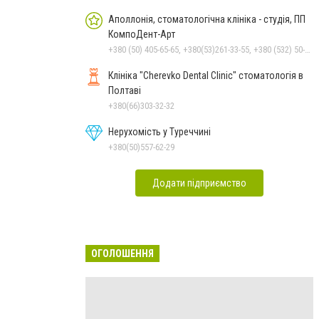
Аполлонія, стоматологічна клініка - студія, ПП
КомпоДент-Арт
+380 (50) 405-65-65, +380(53)261-33-55, +380 (532) 50-88-99
Клініка "Cherevko Dental Clinic" стоматологія в
Полтаві
+380(66)303-32-32
Нерухомість у Туреччині
+380(50)557-62-29
Додати підприємство
ОГОЛОШЕННЯ