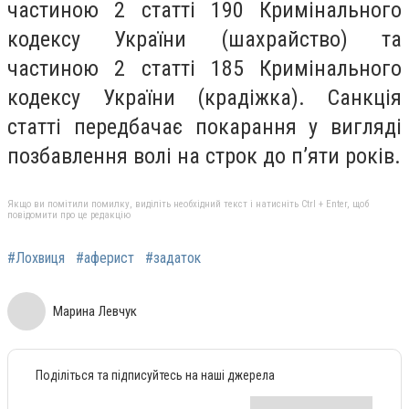
частиною 2 статті 190 Кримінального
кодексу України (шахрайство) та
частиною 2 статті 185 Кримінального
кодексу України (крадіжка). Санкція
статті передбачає покарання у вигляді
позбавлення волі на строк до п’яти років.
Якщо ви помітили помилку, виділіть необхідний текст і натисніть Ctrl + Enter, щоб
повідомити про це редакцію
#Лохвиця
#аферист
#задаток
Марина Левчук
Поділіться та підписуйтесь на наші джерела