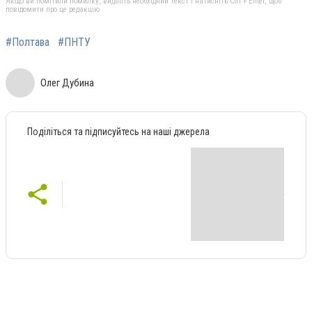
Якщо ви помітили помилку, виділіть необхідний текст і натисніть Ctrl + Enter, щоб
повідомити про це редакцію
#Полтава
#ПНТУ
Олег Дубина
Поділіться та підписуйтесь на наші джерела