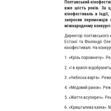
Полтавський кінофестив
вже шість років. За ц
кінофестиваль в Індії,
запросив переможців 
міжнародному конкурсі 
Директор полтавського 
Естонії та Фінляндії О
кінофестивалі. На конкур
1. «Крізь порожнечу». Р
2. «І в краплі відобрази
3. «Небесна варта». Реж
4. «Медовий ранок». Ре
5. «Життя всупереч». Р
6. «Кришталева казка». 