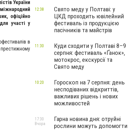
істів України
Свято меду у Полтаві: у
 міжнародний
12:38
ЦКД проходить ювілейний
шик, офіційно
фестиваль із продукцією
для участі у
пасічників та майстрів
офестивалів в
Куди сходити у Полтаві 8–9
11:30
у престижному
серпня: фестиваль «Ґанок»,
мотокрос, екскурсії та
Свято меду
Гороскоп на 7 серпня: день
10:20
несподіваних відкриттів,
важливих рішень і нових
можливостей
Гарна новина дня: отруйні
17:30
Вчора
рослини можуть допомогти