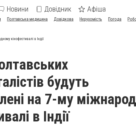
Новини
Довідник
Афіша
и
Полтавська медицина
Довідкова
Нерухомість
Погода
Роб
дному кінофестивалі в Індії
олтавських
алістів будуть
лені на 7-му міжнаро
валі в Індії