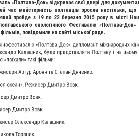
аль «Полтава-Док» відкриває свої двері для документал
ей час майстерність полтавців зросла настільки, що
 який пройде з 19 по 22 березня 2015 року в місті На
полтавського екологічного Фестивалю «Полтава-Док» 
фільмів, повідомили на сайті міської ради.
кінофестивалю «Полтава-Док», дипломант міжнародних кін
лександр Калашник, буде представляти Полтаву і на цьом
с «поїхали» такі фільми:
ежисери Артур Ароян та Степан Дяченко.
ться океан». Режисер Дмитро Вовк.
исер Дмитро Вовк.
жисер Дмитро Вовк.
ежисер Олександр Калашник.
Микола Торяник.