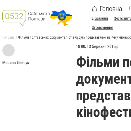
Головна
Дозвілля
Фотозвіт
Оголошення
Головна
Фільми полтавських документалістів будуть представлені на 7-му міжнаро
18:00, 13 березня 2015 р.
Фільми п
Марина Левчук
документ
представ
кінофести