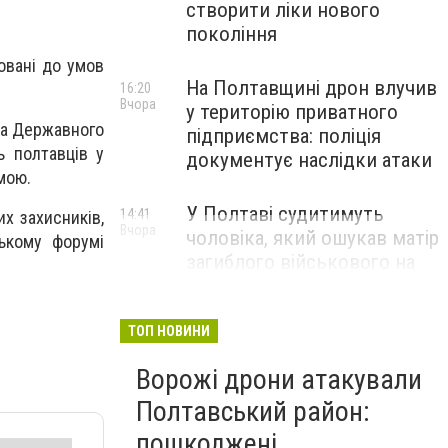
створити ліки нового
покоління
овані до умов
На Полтавщині дрон влучив
16:20
Вчора
у територію приватного
 та Державного
підприємства: поліція
ь полтавців у
документує наслідки атаки
мою.
У Полтаві судитимуть
14:41
х захисників,
Вчора
чоловіка, який ошукав матір
ському форумі
загиблого військового на
1,75 млн гривень
ТОП НОВИНИ
Ворожі дрони атакували
Полтавський район:
пошкоджені