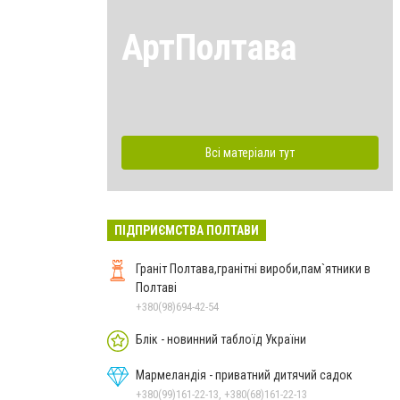
АртПолтава
Всі матеріали тут
ПІДПРИЄМСТВА ПОЛТАВИ
Граніт Полтава,гранітні вироби,пам`ятники в
Полтаві
+380(98)694-42-54
Блік - новинний таблоїд України
Мармеландія - приватний дитячий садок
+380(99)161-22-13, +380(68)161-22-13