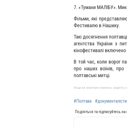
7. «Тумани МАЛІБУ». Мик
Фільми, які представляю
Фестивалю в Нашику.
Такі досягнення полтавц
агентства України з пит
кінофестивалі включено 
В той час, коли ворог п
про наших воїнів, про 
полтавські митці.
Якщо ви помітили помилку, виділіть нео
#Полтава
#документалісти
Поділіться та підписуйтесь на