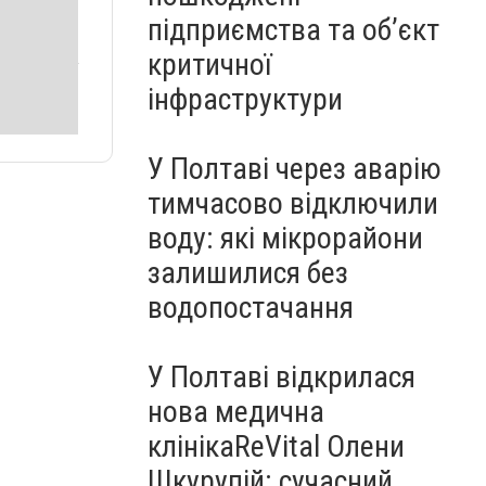
підприємства та об’єкт
критичної
інфраструктури
У Полтаві через аварію
тимчасово відключили
воду: які мікрорайони
залишилися без
водопостачання
У Полтаві відкрилася
нова медична
клінікаReVital Олени
Шкурупій: сучасний