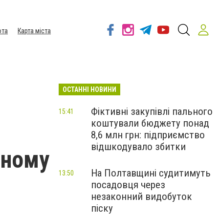
ота
Карта міста
ОСТАННІ НОВИНИ
Фіктивні закупівлі пального
15:41
коштували бюджету понад
8,6 млн грн: підприємство
відшкодувало збитки
дному
На Полтавщині судитимуть
13:50
посадовця через
незаконний видобуток
піску