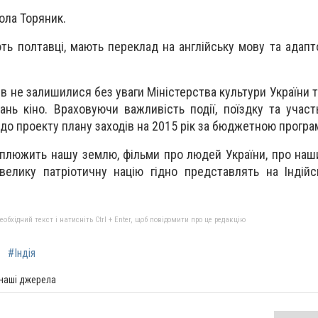
ола Торяник.
ть полтавці, мають переклад на англійську мову та адапт
ів не залишилися без уваги Міністерства культури України
ань кіно. Враховуючи важливість події, поїздку та участ
до проекту плану заходів на 2015 рік за бюджетною програ
аплюжить нашу землю, фільми про людей України, про наши
велику патріотичну націю гідно представлять на Індій
бхідний текст і натисніть Ctrl + Enter, щоб повідомити про це редакцію
#Індія
 наші джерела