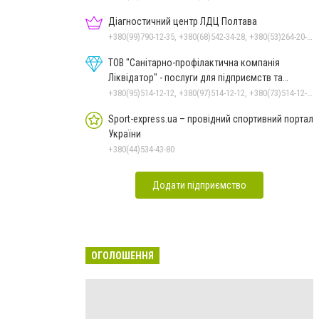
Діагностичний центр ЛДЦ Полтава
+380(99)790-12-35, +380(68)542-34-28, +380(53)264-20-20
ТОВ "Санітарно-профілактична компанія
Ліквідатор" - послуги для підприємств та
населення
+380(95)514-12-12, +380(97)514-12-12, +380(73)514-12-12
Sport-express.ua – провідний спортивний портал
України
+380(44)534-43-80
Додати підприємство
ОГОЛОШЕННЯ