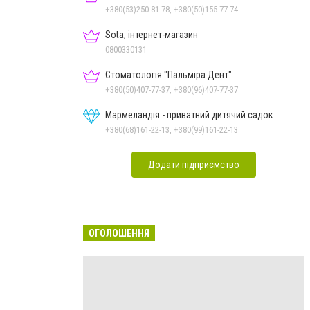
+380(53)250-81-78, +380(50)155-77-74
Sota, інтернет-магазин
0800330131
Стоматологія "Пальміра Дент"
+380(50)407-77-37, +380(96)407-77-37
Мармеландія - приватний дитячий садок
+380(68)161-22-13, +380(99)161-22-13
Додати підприємство
ОГОЛОШЕННЯ