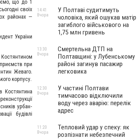
аємо, що до 1
сьогодні своїх
У Полтаві судитимуть
14:41
Вчора
вох районах —
чоловіка, який ошукав матір
загиблого військового на
1,75 млн гривень
идент України
Смертельна ДТП на
13:30
Вчора
Полтавщині: у Лубенському
м Костянтином
районі загинув пасажир
дприємств при
легковика
янтин Жеваго.
кого корпусу.
У частині Полтави
12:30
ів Костянтина
Вчора
тимчасово відключили
реконструкції
воду через аварію: перелік
сників урбан-
адрес
ації будівлі
Тепловий удар у спеку: як
11:20
Вчора
розпізнати небезпечний