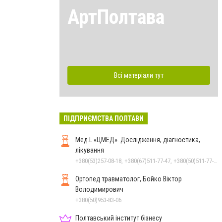
АртПолтава
Всі матеріали тут
ПІДПРИЄМСТВА ПОЛТАВИ
Мед.L «ЦМЕД». Дослідження, діагностика,
лікування
+380(53)257-08-18, +380(67)511-77-47, +380(50)511-77-47
Ортопед травматолог, Бойко Віктор
Володимирович
+380(50)953-83-06
Полтавський інститут бізнесу