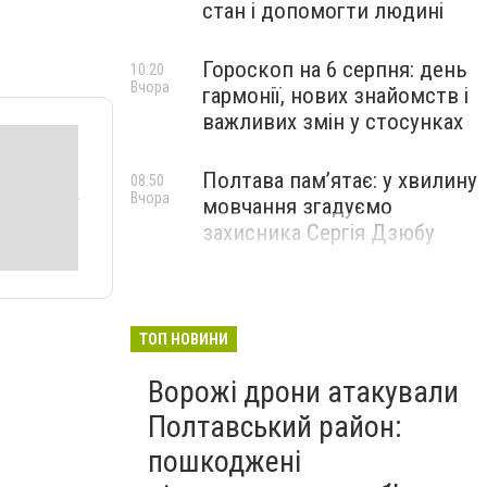
стан і допомогти людині
Гороскоп на 6 серпня: день
10:20
Вчора
гармонії, нових знайомств і
важливих змін у стосунках
Полтава пам’ятає: у хвилину
08:50
Вчора
мовчання згадуємо
захисника Сергія Дзюбу
ТОП НОВИНИ
Ворожі дрони атакували
Полтавський район:
пошкоджені