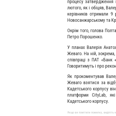
процесу затвердження к
лютого, як і обіцяв, Вал
керівників отримали 9 
Новосанжарському та Кр
Окрім того, голова Полт
Петро Порошенко.
У планах Валерія Анато
Жеваго. На ній, зокрема
співпраці з ПАТ «Банк 
Говоритимуть і про реко
Як прокоментував Валер
Жеваго взятися за відб
Кадетського корпусу він
платформи CityLab, як
Кадетського корпусу.
Якщо ви помітили помилку, виділіть нео