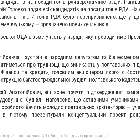
андидатів на посади голів райдержадміністрацій. Нагад
ерій Головко подав усіх кандидатів на посади голів РДА. На 
районів. Так, 7 голів РДА було перепризначено, ще у д
еменчуцькому — призначено нових очільників.
авської ОДА візьме участь у нараді, яку проводитиме През
лійовича і зустріч з народним депутатом та бізнесмено
, йтиметься про труднощі, що виникають у полтавських пі
«Фінанси та кредит», головним акціонером якого є Кост
нструкцію багатостраждальної будівлі Полтавського кадетсь
ій Анатолійович, він хоче почути підтвердження намір
удову цієї будівлі. Наголосив, що активними учасниками 
 особисто бачить молодих полтавських архітекторів — уча
і в лютому презентували концептуальний проект ренов
бхідний текст і натисніть Ctrl + Enter, щоб повідомити про це редакцію