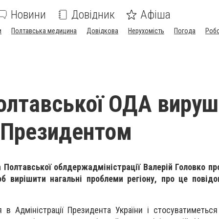
Новини
Довідник
Афіша
и
Полтавська медицина
Довідкова
Нерухомість
Погода
Роб
олтавської ОДА вируш
з Президентом
а Полтавської облдержадміністрації Валерій Головко пр
об вирішити нагальні проблеми регіону, про це повідо
 в Адміністрації Президента України і стосуватиметьс