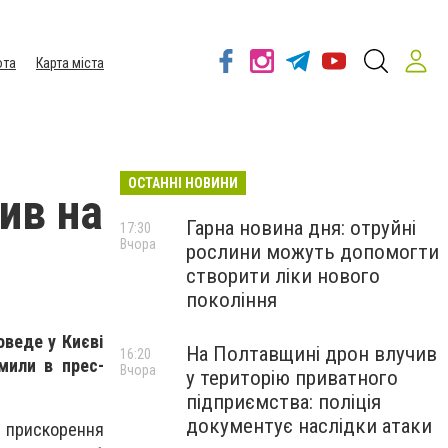
ота
Карта міста
ОСТАННІ НОВИНИ
ив на
Гарна новина дня: отруйні
17:30
Вчора
рослини можуть допомогти
створити ліки нового
покоління
оведе у Києві
На Полтавщині дрон влучив
16:20
мили в прес-
Вчора
у територію приватного
підприємства: поліція
документує наслідки атаки
я прискорення