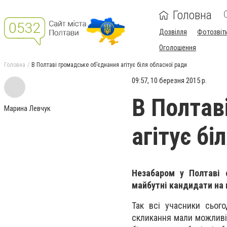
Головна
Дозвілля
Фотозвіт
Оголошення
Головна
В Полтаві громадське об’єднання агітує біля обласної ради
09:57, 10 березня 2015 р.
В Полтав
Марина Левчук
агітує бі
Незабаром у Полтаві 
майбутні кандидати на 
Так всі учасники сього
скликання мали можливіс