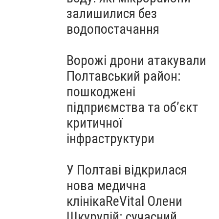
залишилися без
водопостачання
Ворожі дрони атакували
Полтавський район:
пошкоджені
підприємства та об’єкт
критичної
інфраструктури
У Полтаві відкрилася
нова медична
клінікаReVital Олени
Шкурупій: сучасний