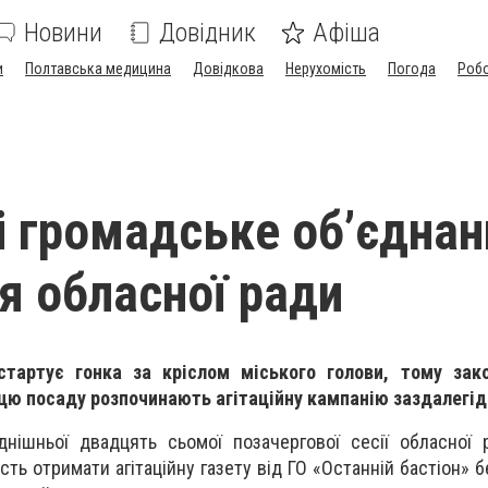
Новини
Довідник
Афіша
и
Полтавська медицина
Довідкова
Нерухомість
Погода
Роб
і громадське об’єднан
ля обласної ради
стартує гонка за кріслом міського голови, тому зак
цю посаду розпочинають агітаційну кампанію заздалегід
днішньої двадцять сьомої позачергової сесії обласної
ть отримати агітаційну газету від ГО «Останній бастіон» 