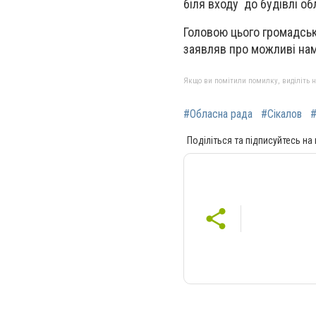
біля входу до будівлі об
Головою цього громадсько
заявляв про можливі нам
Якщо ви помітили помилку, виділіть нео
#Обласна рада
#Сікалов
#
Поділіться та підписуйтесь на