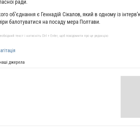
ласної ради.
го об’єднання є Геннадій Сікалов, який в одному із інтерв
іри балотуватися на посаду мера Полтави.
бхідний текст і натисніть Ctrl + Enter, щоб повідомити про це редакцію
агітація
 наші джерела