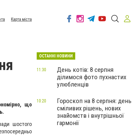
ота
Карта міста
ОСТАННІ НОВИНИ
ня
День котів: 8 серпня
11:30
ділимося фото пухнастих
улюбленців
Гороскоп на 8 серпня: день
10:20
ономірно, що
сміливих рішень, нових
ь.
знайомств і внутрішньої
гармонії
 ради шостого
безпосередньо