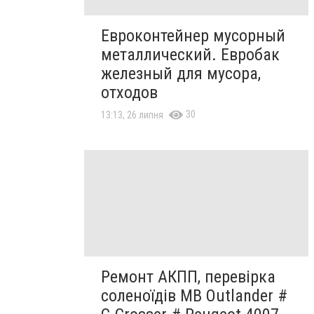
Евроконтейнер мусорный
металлический. Евробак
железный для мусора,
отходов
30
13:13, 26 липня
Ремонт АКПП, перевірка
соленоїдів MB Outlander #