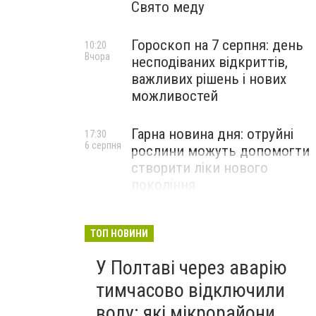
Свято меду
Гороскоп на 7 серпня: день
10:20
Вчора
несподіваних відкриттів,
важливих рішень і нових
можливостей
Гарна новина дня: отруйні
17:30
6 серпня
рослини можуть допомогти
створити ліки нового
покоління
ТОП НОВИНИ
У Полтаві через аварію
тимчасово відключили
воду: які мікрорайони