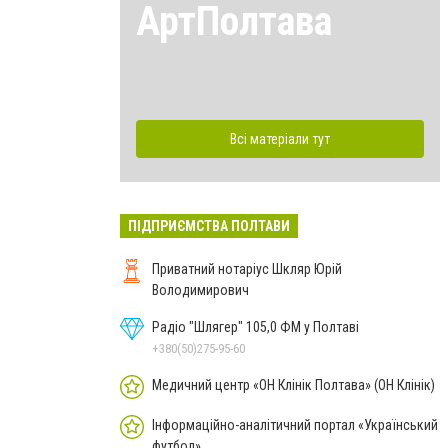
АртПолтава
Всі матеріали тут
ПІДПРИЄМСТВА ПОЛТАВИ
Приватний нотаріус Шкляр Юрій
Володимирович
Радіо "Шлягер" 105,0 ФМ у Полтаві
+380(50)275-95-60
Медичний центр «ОН Клінік Полтава» (ОН Клінік)
Інформаційно-аналітичний портал «Український
футбол»