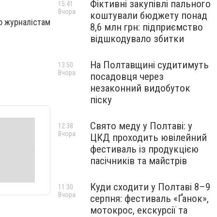
Фіктивні закупівлі пального
15:41
Вчора
коштували бюджету понад
’ю журналістам
8,6 млн грн: підприємство
відшкодувало збитки
На Полтавщині судитимуть
13:50
Вчора
посадовця через
незаконний видобуток
піску
Свято меду у Полтаві: у
12:38
Вчора
ЦКД проходить ювілейний
фестиваль із продукцією
пасічників та майстрів
Куди сходити у Полтаві 8–9
11:30
Вчора
серпня: фестиваль «Ґанок»,
мотокрос, екскурсії та