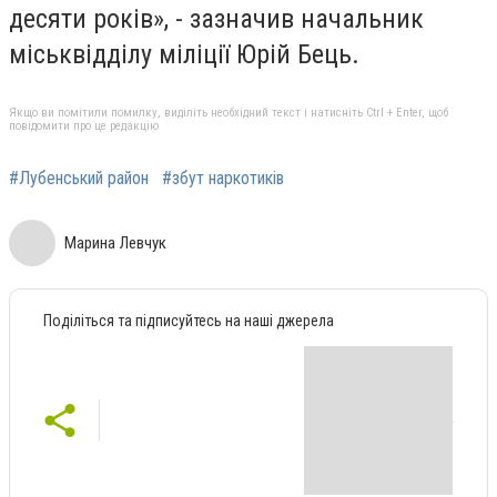
десяти років», - зазначив начальник
міськвідділу міліції Юрій Бець.
Якщо ви помітили помилку, виділіть необхідний текст і натисніть Ctrl + Enter, щоб
повідомити про це редакцію
#Лубенський район
#збут наркотиків
Марина Левчук
Поділіться та підписуйтесь на наші джерела