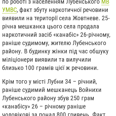
по роботі з населенням Лубенського
МВ
УМВС
, факт збуту наркотичної речовини
виявили на території села Жовтневе. 25-
річна мешканка цього села продала
наркотичний засіб «канабіс» 26-річному,
раніше судимому, жителю Лубенського
району. В будинку жінки під час обшуку
міліціонери виявили та вилучили
близько 100 грамів цієї ж речовини.
Крім того у місті Лубни 34 – річний,
раніше судимий мешканець Войнихи
Лубенського району збув 250 грам
«канабісу» 26 – річному раніше
чоловікові за понад 800 гривень. Факт