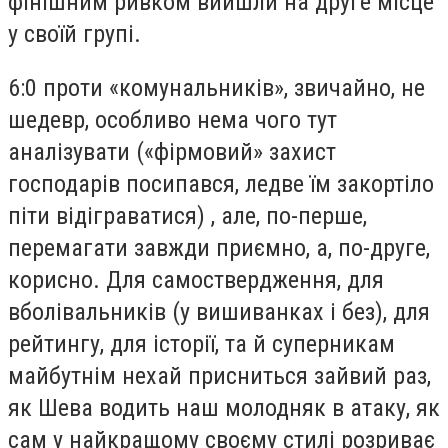
фінішним ривком вийшли на друге місце
у своїй групі.
6:0 проти «комунальників», звичайно, не
шедевр, особливо нема чого тут
аналізувати («фірмовий» захист
господарів посипався, ледве їм закортіло
піти відіграватися) , але, по-перше,
перемагати завжди приємно, а, по-друге,
корисно. Для самоствердження, для
вболівальників (у вишиванках і без), для
рейтингу, для історії, та й суперникам
майбутнім нехай присниться зайвий раз,
як Шева водить наш молодняк в атаку, як
сам у найкращому своєму стилі розриває