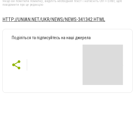
Якщо ви помітили помилку, виділіть необхідний текст і натисніть Ctrl + Enter, щоб
повідомити про це редакцію
HTTP://UNIAN.NET/UKR/NEWS/NEWS-341342.HTML
Поділіться та підписуйтесь на наші джерела