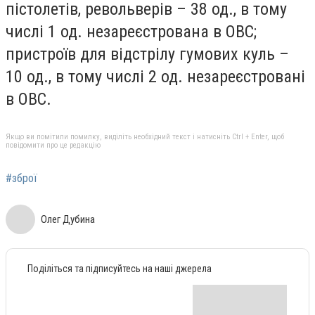
пістолетів, револьверів – 38 од., в тому
числі 1 од. незареєстрована в ОВС;
пристроїв для відстрілу гумових куль –
10 од., в тому числі 2 од. незареєстровані
в ОВС.
Якщо ви помітили помилку, виділіть необхідний текст і натисніть Ctrl + Enter, щоб
повідомити про це редакцію
#зброї
Олег Дубина
Поділіться та підписуйтесь на наші джерела