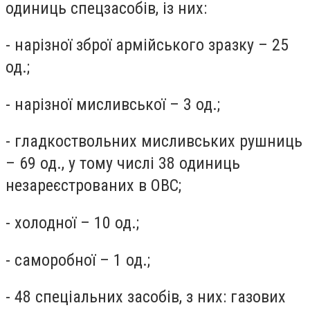
одиниць спецзасобів, із них:
- нарізної зброї армійського зразку – 25
од.;
- нарізної мисливської – 3 од.;
- гладкоствольних мисливських рушниць
– 69 од., у тому числі 38 одиниць
незареєстрованих в ОВС;
- холодної – 10 од.;
- саморобної – 1 од.;
- 48 спеціальних засобів, з них: газових