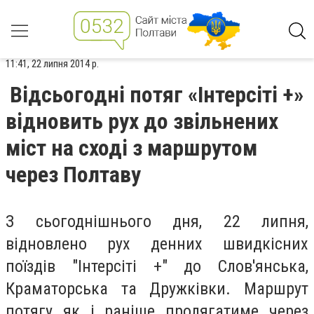
11:41, 22 липня 2014 р.
Відсьогодні потяг «Інтерсіті +»
відновить рух до звільнених
міст на сході з маршрутом
через Полтаву
З сьогоднішнього дня, 22 липня,
відновлено рух денних швидкісних
поїздів "Інтерсіті +" до Слов'янська,
Краматорська та Дружківки. Маршрут
потягу як і раніше пролягатиме через