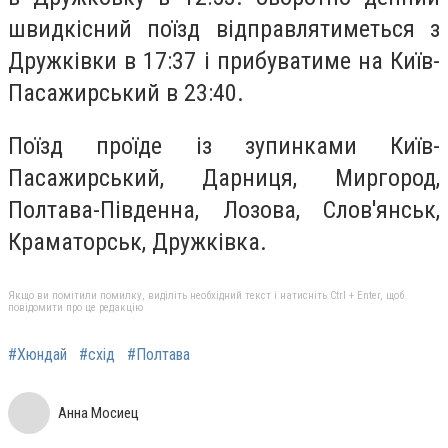
швидкісний поїзд відправлятиметься з
Дружківки в 17:37 і прибуватиме на Київ-
Пасажирський в 23:40.
Поїзд проїде із зупинками Київ-
Пасажирський, Дарниця, Миргород,
Полтава-Південна, Лозова, Слов'янськ,
Краматорськ, Дружківка.
Якщо ви помітили помилку, виділіть необхідний текст і натисніть Ctrl + Enter, щоб
повідомити про це редакцію
#Хюндай
#схід
#Полтава
Анна Мосиец