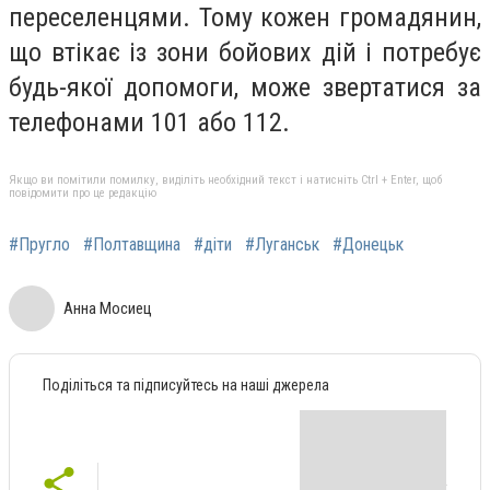
переселенцями. Тому кожен громадянин,
що втікає із зони бойових дій і потребує
будь-якої допомоги, може звертатися за
телефонами 101 або 112.
Якщо ви помітили помилку, виділіть необхідний текст і натисніть Ctrl + Enter, щоб
повідомити про це редакцію
#Пругло
#Полтавщина
#діти
#Луганськ
#Донецьк
Анна Мосиец
Поділіться та підписуйтесь на наші джерела