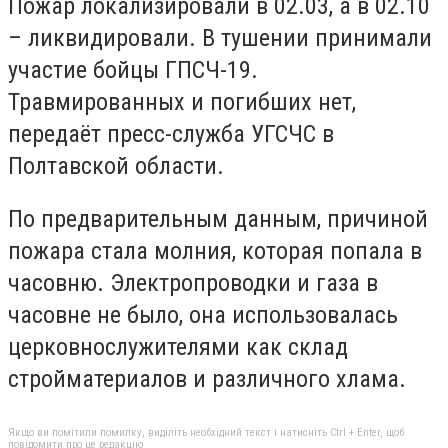
Пожар локализировали в 02.03, а в 02.10
– ликвидировали. В тушении принимали
участие бойцы ГПСЧ-19.
Травмированных и погибших нет,
передаёт пресс-служба УГСЧС в
Полтавской области.
По предварительным данным, причиной
пожара стала молния, которая попала в
часовню. Электропроводки и газа в
часовне не было, она использовалась
церковнослужителями как склад
стройматериалов и различного хлама.
Якщо ви помітили помилку, виділіть необхідний текст і натисніть Ctrl + Enter, щоб
повідомити про це редакцію