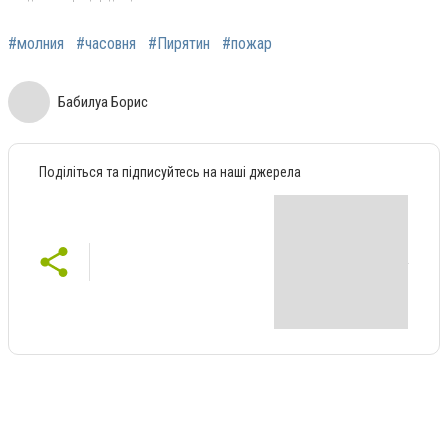
#молния
#часовня
#Пирятин
#пожар
Бабилуа Борис
Поділіться та підписуйтесь на наші джерела