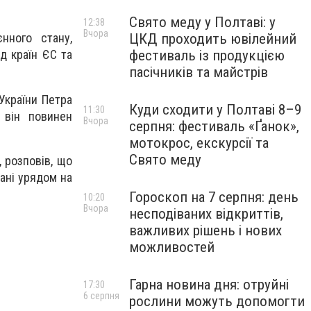
Свято меду у Полтаві: у
12:38
Вчора
ЦКД проходить ювілейний
нного стану,
фестиваль із продукцією
д країн ЄС та
пасічників та майстрів
України Петра
Куди сходити у Полтаві 8–9
11:30
 він повинен
Вчора
серпня: фестиваль «Ґанок»,
мотокрос, екскурсії та
Свято меду
 розповів, що
вані урядом на
Гороскоп на 7 серпня: день
10:20
Вчора
несподіваних відкриттів,
важливих рішень і нових
можливостей
Гарна новина дня: отруйні
17:30
6 серпня
рослини можуть допомогти