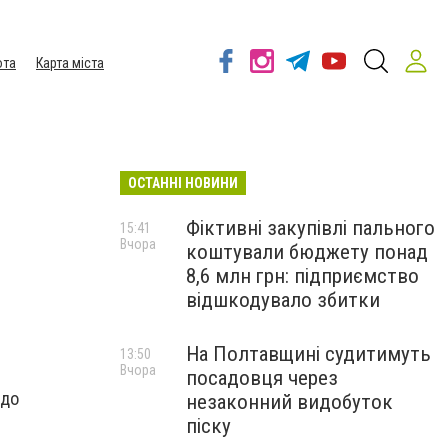
ота
Карта міста
ОСТАННІ НОВИНИ
Фіктивні закупівлі пального
15:41
Вчора
коштували бюджету понад
8,6 млн грн: підприємство
відшкодувало збитки
На Полтавщині судитимуть
13:50
Вчора
посадовця через
 до
незаконний видобуток
піску