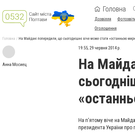
Головна
Дозвілля
Фотозвіт
Оголошення
Головна
На Майдані попередили, що сьогоднішнє віче може стати «останньою мир
19:55, 29 червня 2014 р.
На Майда
Анна Мосиец
сьогодні
«останнь
На п'ятому віче на Майда
президента України про