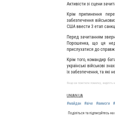
Активісти зі сцени зачит
Крім припинення пере
забезпечення військови
США ввести 3 етап санкц
Перед зачитанням зверн
Порошенка, що ця нед
прислухатися до справжн
Крім того, командир бат
українські військові зн
їх забезпечення, та які 
Якщо ви помітили помилку, виділіть нео
UNIAN.UA
#майдан
#віче
#вимоги
#
Поділіться та підписуйтесь на