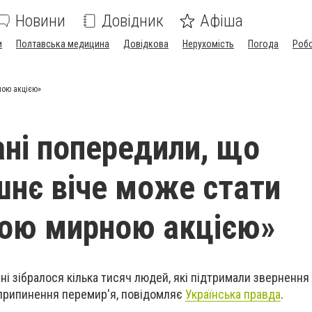
Новини
Довідник
Афіша
и
Полтавська медицина
Довідкова
Нерухомість
Погода
Роб
ною акцією»
ні попередили, що
шнє віче може стати
ою мирною акцією»
ні зібралося кілька тисяч людей, які підтримали звернення
 припинення перемир'я, повідомляє
Українська правда
.