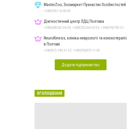
MasterZoo, Зоомаркет Пухнастих Особистостей
+380(95)116-96-93
Діагностичний центр ЛДЦ Полтава
+380(68)542-34-28, +380(53)264-20-20, +380(99)790-12-35
NeuroKinesis, клініка неврології та кінезіотерапії
в Полтаві
+38(067) 390 31 67, +380(95)873-11-03
Додати підприємство
ОГОЛОШЕННЯ