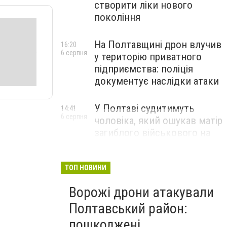
створити ліки нового
покоління
На Полтавщині дрон влучив
16:20
6 серпня
у територію приватного
підприємства: поліція
документує наслідки атаки
У Полтаві судитимуть
14:41
6 серпня
чоловіка, який ошукав матір
загиблого військового на
1,75 млн гривень
ТОП НОВИНИ
Ворожі дрони атакували
Полтавський район:
пошкоджені