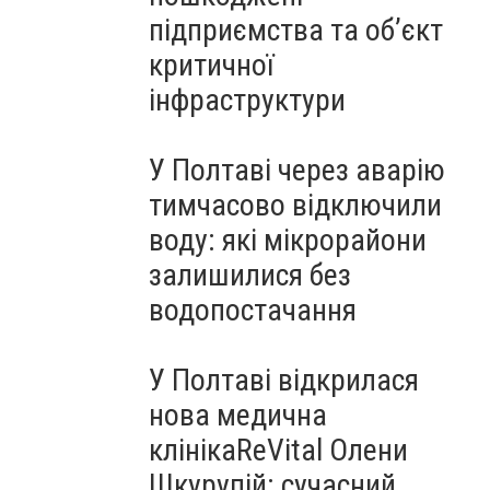
підприємства та об’єкт
критичної
інфраструктури
У Полтаві через аварію
тимчасово відключили
воду: які мікрорайони
залишилися без
водопостачання
У Полтаві відкрилася
нова медична
клінікаReVital Олени
Шкурупій: сучасний