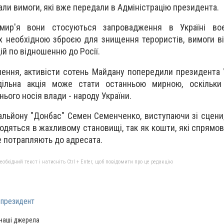
али вимоги, які вже передали в Адміністрацію президента.
мир'я вони стосуються запровадження в Україні воє
х необхідною зброєю для знищення терористів, вимоги ві
ій по відношенню до Росії.
ення, активісти сотень Майдану попередили президента 
ільна акція може стати останньою мирною, оскільки
ього носія влади - народу України.
альйону "Донбас" Семен Семенченко, виступаючи зі сцени,
аходяться в жахливому становищі, так як кошти, які спрямо
не потрапляють до адресата.
бхідний текст і натисніть Ctrl + Enter, щоб повідомити про це редакцію
президент
 наші джерела