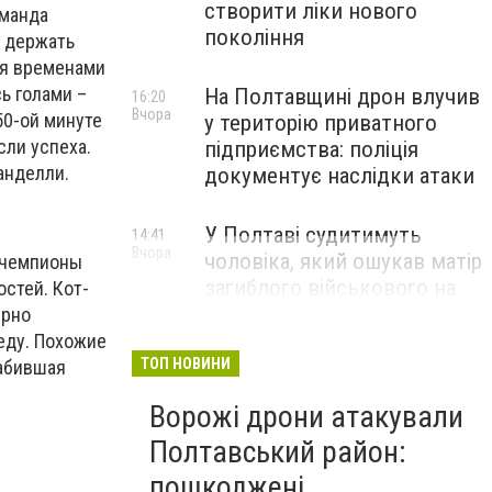
створити ліки нового
оманда
покоління
е держать
тя временами
ь голами –
На Полтавщині дрон влучив
16:20
Вчора
50-ой минуте
у територію приватного
сли успеха.
підприємства: поліція
анделли.
документує наслідки атаки
У Полтаві судитимуть
14:41
Вчора
чоловіка, який ошукав матір
и чемпионы
загиблого військового на
остей. Кот-
1,75 млн гривень
ерно
еду. Похожие
ТОП НОВИНИ
забившая
Ворожі дрони атакували
Полтавський район:
пошкоджені