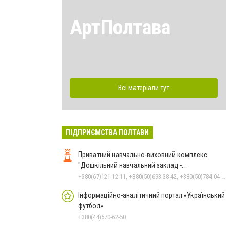
АртПолтава
Всі матеріали тут
ПІДПРИЄМСТВА ПОЛТАВИ
Приватний навчально-виховний комплекс
"Дошкільний навчальний заклад -
спеціалізована школа" О.Данько
+380(67)121-12-11, +380(50)693-38-42, +380(50)784-04-59, +380(99)780-86-98
Інформаційно-аналітичний портал «Український
футбол»
+380(44)570-62-50