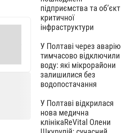
підприємства та об’єкт
критичної
інфраструктури
У Полтаві через аварію
тимчасово відключили
воду: які мікрорайони
залишилися без
водопостачання
У Полтаві відкрилася
нова медична
клінікаReVital Олени
Шкурупій: сучасний