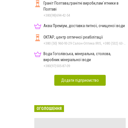
Граніт Полтава,гранітні вироби,пам`ятники в
Полтаві
+380(98)694-42-54
Аква Преміум, доставка питної, очищеної води
ОКТАР, центр оптичної реабілітації
+380 (50) 960-93-29 Салон-Оптика IRIS, +380 (532) 63-23-87 Салон-Оптика IRIS
Вода Гоголівська, мінеральна, столова,
виробник мінеральної води
+380(97)505-87-09
Додати підприємство
ОГОЛОШЕННЯ