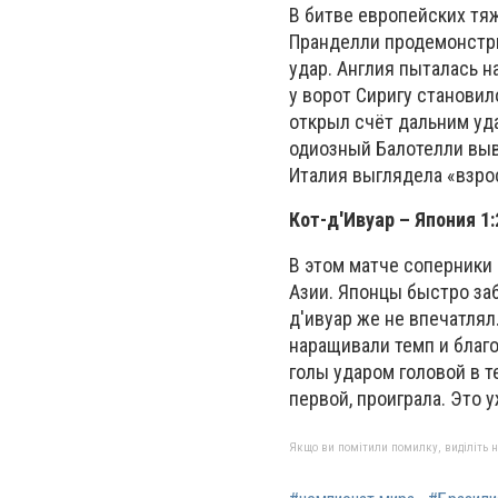
В битве европейских тя
Пранделли продемонстри
удар. Англия пыталась н
у ворот Сиригу станови
открыл счёт дальним уд
одиозный Балотелли выв
Италия выглядела «взро
Кот-д'Ивуар – Япония 1:
В этом матче соперники 
Азии. Японцы быстро заб
д'ивуар же не впечатля
наращивали темп и благ
голы ударом головой в т
первой, проиграла. Это 
Якщо ви помітили помилку, виділіть нео