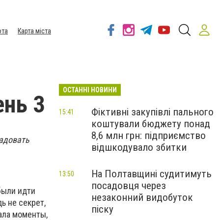
ота
Карта міста
ОСТАННІ НОВИНИ
ень 3
Фіктивні закупівлі пального
15:41
коштували бюджету понад
8,6 млн грн: підприємство
адовать
відшкодувало збитки
На Полтавщині судитимуть
13:50
посадовця через
были идти
незаконний видобуток
ь не секрет,
піску
вала моменты,