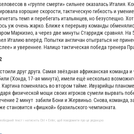
желовесов в «группе смерти» сильнее оказалась Италия. К
ровала хорошие скорости, тактическую гибкость и умени
агнетать темп и перебегать итальянцев, но безуспещно. Хо
лось уж очень жарко. Ближе к перерыву команды обменялис
аром Маркизио, а через две минуты Старридж сравнял. На 
ел Италию вперёд. Попытки англичан отыграться не прине
слее» и увереннее. Налицо тактическая победа тренера Пр
2
стоили друг друга. Самая звёздная африканская команда 
или (Хонда, 17-ая минута), имели ещё несколько возможнг
л. Картина поменялась во втором тайме. Ивуарийцы планом
одаря физической мощи своих игроков сумели вырвать поб
ечение 2 минут забили Бони и Жервиньо. Снова, команда, 
уже становится «фишкой» бразильского чемпионата.
бхідний текст і натисніть Ctrl + Enter, щоб повідомити про це редакцію