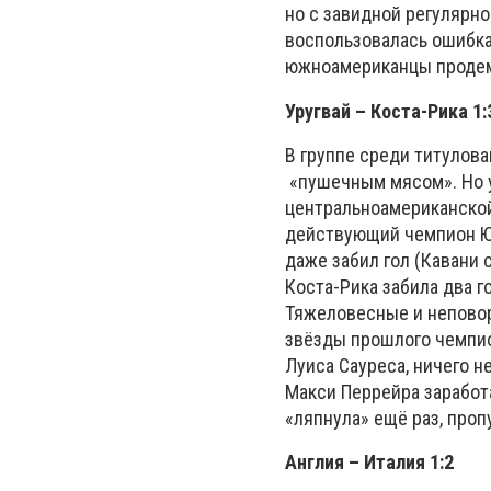
но с завидной регулярно
воспользовалась ошибкам
южноамериканцы продемо
Уругвай – Коста-Рика 1:
В группе среди титулова
«пушечным мясом». Но у
центральноамериканской
действующий чемпион Юж
даже забил гол (Кавани с
Коста-Рика забила два г
Тяжеловесные и неповор
звёзды прошлого чемпио
Луиса Сауреса, ничего н
Макси Перрейра заработ
«ляпнула» ещё раз, проп
Англия – Италия 1:2