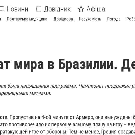
Новини
Довідник
Афіша
и
Полтавська медицина
Довідкова
Нерухомість
Погода
Роб
т мира в Бразилии. Д
илии была насыщенная программа. Чемпионат продолжил р
 зрелищными матчами.
юте. Пропустив на 4-ой минуте от Армеро, они вынуждены 
это противоречило их первоначальному плану на игру – вед
тратакующей игре от обороны. Тем не менее, Греция созда