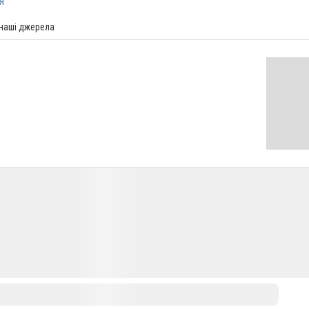
я
 наші джерела