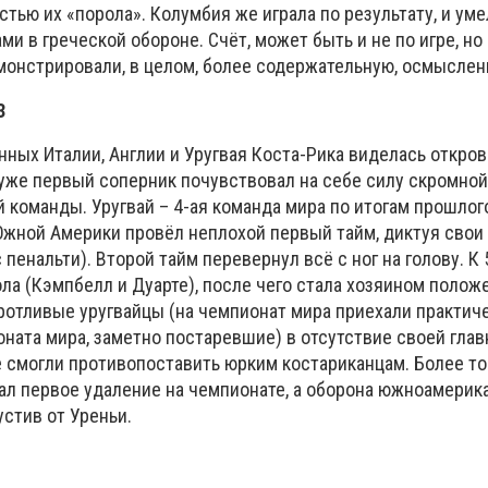
стью их «порола». Колумбия же играла по результату, и ум
и в греческой обороне. Счёт, может быть и не по игре, но
нстрировали, в целом, более содержательную, осмысленн
3
нных Италии, Англии и Уругвая Коста-Рика виделась откр
же первый соперник почувствовал на себе силу скромной
 команды. Уругвай – 4-ая команда мира по итогам прошлог
ной Америки провёл неплохой первый тайм, диктуя свои 
 пенальти). Второй тайм перевернул всё с ног на голову. К
ола (Кэмпбелл и Дуарте), после чего стала хозяином полож
отливые уругвайцы (на чемпионат мира приехали практиче
ната мира, заметно постаревшие) в отсутствие своей гла
е смогли противопоставить юрким костариканцам. Более тог
ал первое удаление на чемпионате, а оборона южноамерик
устив от Уреньи.