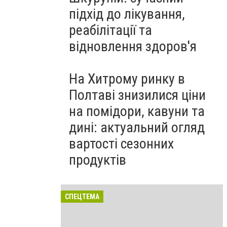
підхід до лікування,
реабілітації та
відновлення здоров'я
На Хитрому ринку в
Полтаві знизилися ціни
на помідори, кавуни та
дині: актуальний огляд
вартості сезонних
продуктів
СПЕЦТЕМА