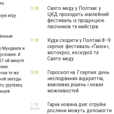
ело
Свято меду у Полтаві: у
12:38
ЦКД проходить ювілейний
ую игру.
фестиваль із продукцією
пасічників та майстрів
овенным
Куди сходити у Полтаві 8–9
11:30
серпня: фестиваль «Ґанок»,
о Мундиаля и
мотокрос, екскурсії та
условия. И
Свято меду
 57-ой минуте
ения.
Гороскоп на 7 серпня: день
ски те же
10:20
несподіваних відкриттів,
вной звезды
важливих рішень і нових
о, уругваец
можливостей
анцев
Гарна новина дня: отруйні
17:30
Вчора
рослини можуть допомогти