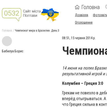
Головна
Дозвілля
Фотозвіт
Оголошення
Головна
Чемпионат мира в Бразилии. День 3
08:51, 15 червня 2014 р.
Чемпиона
Бабилуа Борис
14 июня на полях Браз
результативной игрой и
Колумбия – Греция 3:0
Грекам не повезло в деб
вперёд отыгрываться. А 
что Греция сильна в кон