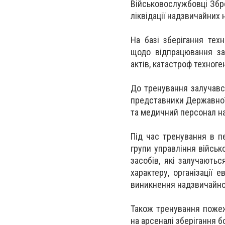
Військовослужбовці Збр
ліквідації надзвичайних 
На базі зберігання тех
щодо відпрацювання зах
актів, катастроф техноге
До тренування залучався
представники Державної 
та медичний персонал на
Під час тренування в п
групи управління військо
засобів, які залучаютьс
характеру, організації 
виникнення надзвичайної 
Також тренування пожежн
на арсеналі зберігання б