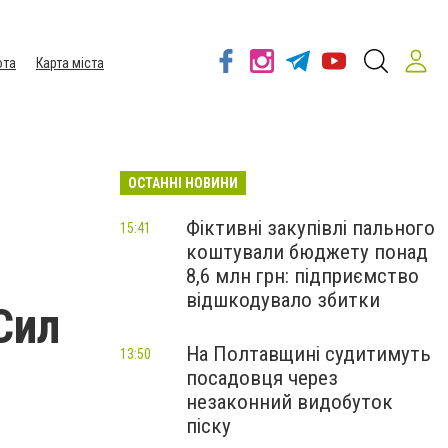
ота
Карта міста
ОСТАННІ НОВИНИ
Фіктивні закупівлі пального
15:41
коштували бюджету понад
8,6 млн грн: підприємство
відшкодувало збитки
Сил
На Полтавщині судитимуть
13:50
посадовця через
незаконний видобуток
піску