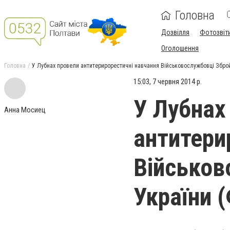
Головна
Дозвілля
Фотозвіт
Оголошення
Головна
У Лубнах провели антитерирорестичні навчання Військовослужбовці Зброй
15:03, 7 червня 2014 р.
У Лубнах
Анна Мосиец
антитери
Військов
України 