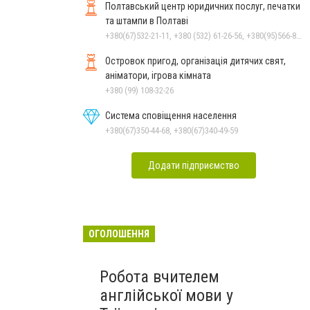
Полтавський центр юридичних послуг, печатки
та штампи в Полтаві
+380(67)532-21-11, +380 (532) 61-26-56, +380(95)566-81-74, +380(66)146-37-19
Островок пригод, організація дитячих свят,
аніматори, ігрова кімната
+380 (99) 108-32-26
Система сповіщення населення
+380(67)350-44-68, +380(67)340-49-59
Додати підприємство
ОГОЛОШЕННЯ
Робота вчителем
англійської мови у