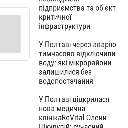
підприємства та об’єкт
критичної
інфраструктури
У Полтаві через аварію
тимчасово відключили
воду: які мікрорайони
залишилися без
водопостачання
У Полтаві відкрилася
нова медична
клінікаReVital Олени
Шкурупій: сучасний