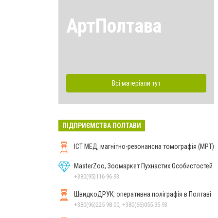
АртПолтава
Всі матеріали тут
ПІДПРИЄМСТВА ПОЛТАВИ
ІСТ МЕД, магнітно-резонансна томографія (МРТ)
MasterZoo, Зоомаркет Пухнастих Особистостей
+380(95)116-96-93
ШвидкоДРУК, оперативна поліграфія в Полтаві
+380(96)225-98-00, +380(66)055-95-93