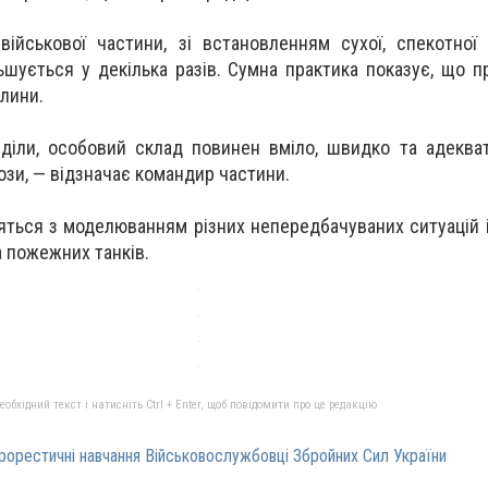
ійськової частини, зі встановленням сухої, спекотної
шується у декілька разів. Сумна практика показує, що п
илини.
діли, особовий склад повинен вміло, швидко та адеква
ози, — відзначає командир частини.
яться з моделюванням різних непередбачуваних ситуацій 
 пожежних танків.
бхідний текст і натисніть Ctrl + Enter, щоб повідомити про це редакцію
рорестичні навчання Військовослужбовці Збройних Сил України