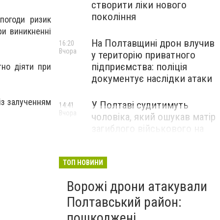
створити ліки нового
покоління
 погоди ризик
ри виникненні
На Полтавщині дрон влучив
16:20
Вчора
у територію приватного
підприємства: поліція
тно діяти при
документує наслідки атаки
із залученням
У Полтаві судитимуть
14:41
Вчора
чоловіка, який ошукав матір
загиблого військового на
1,75 млн гривень
ТОП НОВИНИ
Ворожі дрони атакували
Полтавський район:
пошкоджені