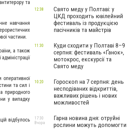
антитерору та
Свято меду у Полтаві: у
12:38
ЦКД проходить ювілейний
фестиваль із продукцією
ічне навчання
пасічників та майстрів
терористичних
вої частини.
Куди сходити у Полтаві 8–9
11:30
аїни, а також
серпня: фестиваль «Ґанок»,
 адміністрації
мотокрос, екскурсії та
Свято меду
и оперативної
Гороскоп на 7 серпня: день
10:20
стини та сил і
несподіваних відкриттів,
та природного
важливих рішень і нових
тини у випадку
можливостей
Гарна новина дня: отруйні
17:30
цій відбулось
Вчора
рослини можуть допомогти