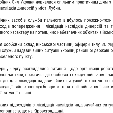
ойних Сил України навчалися спільним практичним діям з 
наслідків диверсій у місті Лубни.
нічних засобів служби пального відбулось пожежно-техн
одів попередження і ліквідації наслідків диверсій та 
нного характеру на потенційно небезпечних об’єктах військо
 особовий склад військової частини, офіцери Тилу ЗС Укр
служби надзвичайних ситуації України, районної державної
селеного пункту.
ершу чергу розглядалися питання щодо організації робот
вої частини, практичні дії особового складу військової ча
я до для ліквідації надзвичайних ситуацій техногенного 
евакуації військовослужбовців з території військової час
ситуації та інші.
их підрозділів з ліквідації наслідків надзвичайних ситуа
оєприпасів, що на Кіровоградщині.