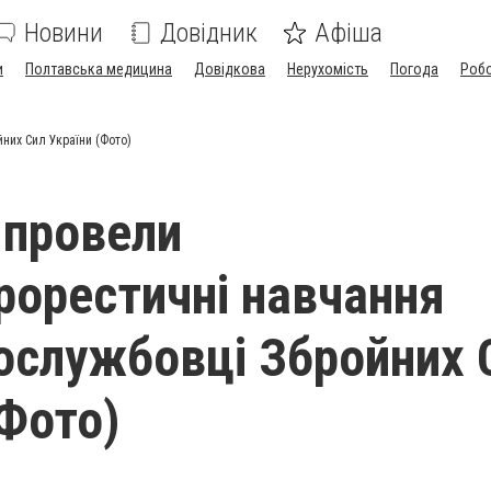
Новини
Довідник
Афіша
и
Полтавська медицина
Довідкова
Нерухомість
Погода
Роб
них Сил України (Фото)
 провели
рорестичні навчання
ослужбовці Збройних 
(Фото)