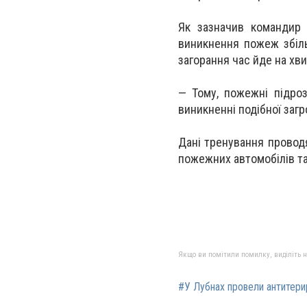
Як зазначив командир в
виникнення пожеж збіль
загорання час йде на хв
— Тому, пожежні підроз
виникненні подібної загр
Дані тренування провод
пожежних автомобілів та
Якщо ви помітили помилку, виділіть нео
#У Лубнах провели антитери