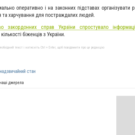
ально оперативно і на законних підставах організувати р
 та харчування для постраждалих людей.
тво закордонних справ України спростувало інформаці
ількості біженців з України.
бхідний текст і натисніть Ctrl + Enter, щоб повідомити про це редакцію
надзвичайний стан
 наші джерела