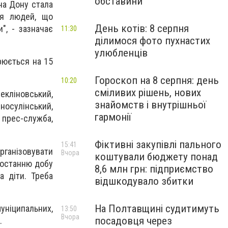
обставини
на Дону стала
ня людей, що
День котів: 8 серпня
", - зазначає
11:30
ділимося фото пухнастих
улюбленців
рюється на 15
Гороскоп на 8 серпня: день
10:20
сміливих рішень, нових
екліновський,
знайомств і внутрішньої
осулінський,
гармонії
 прес-служба,
Фіктивні закупівлі пального
15:41
рганізовувати
Вчора
коштували бюджету понад
 останню добу
8,6 млн грн: підприємство
а діти. Треба
відшкодувало збитки
На Полтавщині судитимуть
уніципальних,
13:50
Вчора
посадовця через
.