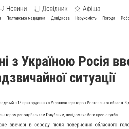
Новини
Довідник
Афіша
и
Полтавська медицина
Довідкова
Нерухомість
Погода
Роб
ні з Україною Росія вв
дзвичайної ситуації
ведений в 15 прикордонних з Україною територіях Ростовської області.
Ві
рнатором регіону Василем Голубєвим, повідомляє його прес-служба.
ане ввечері в середу після повернення обласного голо