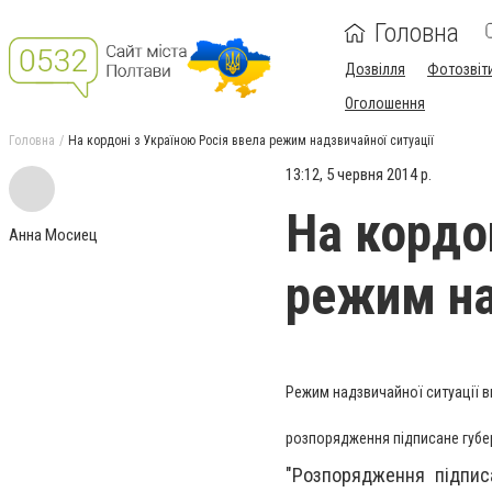
Головна
Дозвілля
Фотозвіт
Оголошення
Головна
На кордоні з Україною Росія ввела режим надзвичайної ситуації
13:12, 5 червня 2014 р.
На кордо
Анна Мосиец
режим на
Режим надзвичайної ситуації в
розпорядження підписане губе
"Розпорядження підпис