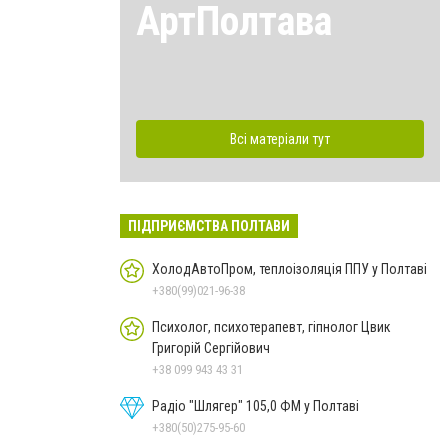
АртПолтава
Всі матеріали тут
ПІДПРИЄМСТВА ПОЛТАВИ
ХолодАвтоПром, теплоізоляція ППУ у Полтаві
+380(99)021-96-38
Психолог, психотерапевт, гіпнолог Цвик
Григорій Сергійович
+38 099 943 43 31
Радіо "Шлягер" 105,0 ФМ у Полтаві
+380(50)275-95-60