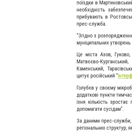
поїздки в Мартиновськи
необхідність забезпеч
прибувають в Ростовськ
прес-служба.
"Згідно з розпорядженн
муніципальних утворень 
Це міста Азов, Гуково,
Матвєєво-Курганський
Каменський, Тарасівськ
цитує російський "
Інтер
Голубєв у своєму мікроб
додаткові пункти тимчас
їхня кількість зростає
допомагати сусідам".
За даними прес-служби, 
регіональних структур, я