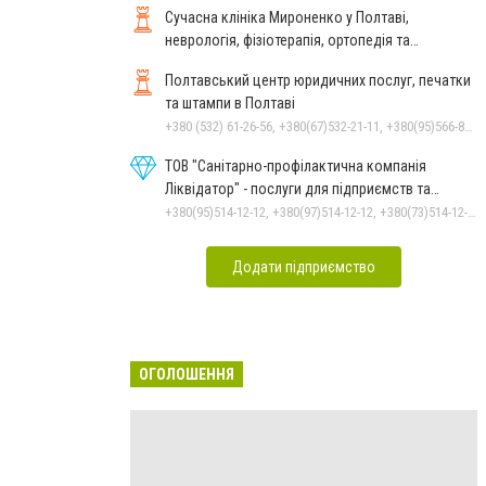
Сучасна клініка Мироненко у Полтаві,
неврологія, фізіотерапія, ортопедія та
реабілітація
Полтавський центр юридичних послуг, печатки
та штампи в Полтаві
+380 (532) 61-26-56, +380(67)532-21-11, +380(95)566-81-74, +380(66)146-37-19
ТОВ "Санітарно-профілактична компанія
Ліквідатор" - послуги для підприємств та
населення
+380(95)514-12-12, +380(97)514-12-12, +380(73)514-12-12
Додати підприємство
ОГОЛОШЕННЯ