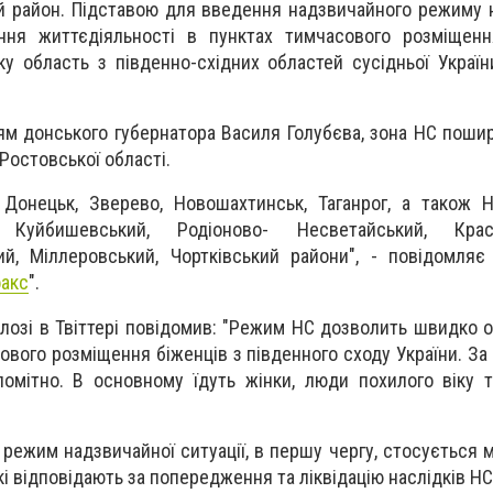
й район. Підставою для введення надзвичайного режиму 
ення життєдіяльності в пунктах тимчасового розміщен
у область з південно-східних областей сусідньої України
ям донського губернатора Василя Голубєва, зона НС поши
Ростовської області.
 Донецьк, Зверево, Новошахтинськ, Таганрог, а також Н
, Куйбишевський, Родіоново- Несветайський, Красн
ий, Міллеровський, Чортківський райони", - повідомляє
факс
".
лозі в Твіттері повідомив: "Режим НС дозволить швидко о
ового розміщення біженців з південного сходу України. За
 помітно. В основному їдуть жінки, люди похилого віку т
режим надзвичайної ситуації, в першу чергу, стосується м
кі відповідають за попередження та ліквідацію наслідків НС