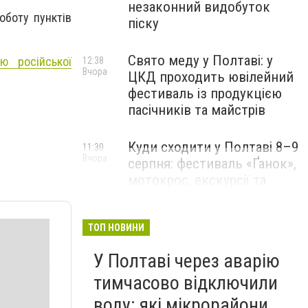
незаконний видобуток
оботу пунктів
піску
Свято меду у Полтаві: у
ю російської
12:38
Вчора
ЦКД проходить ювілейний
фестиваль із продукцією
пасічників та майстрів
Куди сходити у Полтаві 8–9
11:30
Вчора
серпня: фестиваль «Ґанок»,
мотокрос, екскурсії та
Свято меду
ТОП НОВИНИ
У Полтаві через аварію
тимчасово відключили
воду: які мікрорайони