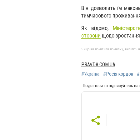
Він дозволить їм максим
тимчасового проживання
Як відомо,
Міністерс
сторони
щодо зростання к
Якщо ви помітили помилку, виділіть нео
PRAVDA.COM.UA
#Україна
#Росія кордон
#
Поділіться та підписуйтесь на