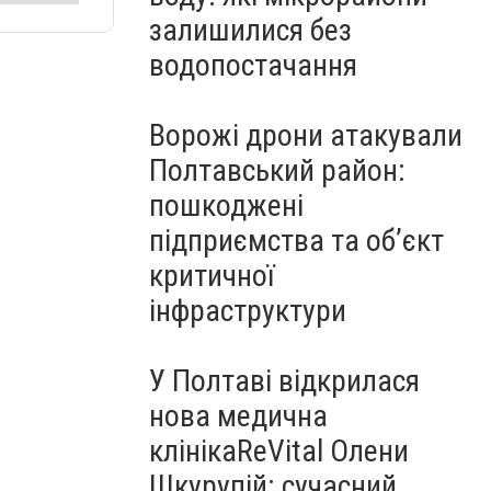
залишилися без
водопостачання
Ворожі дрони атакували
Полтавський район:
пошкоджені
підприємства та об’єкт
критичної
інфраструктури
У Полтаві відкрилася
нова медична
клінікаReVital Олени
Шкурупій: сучасний