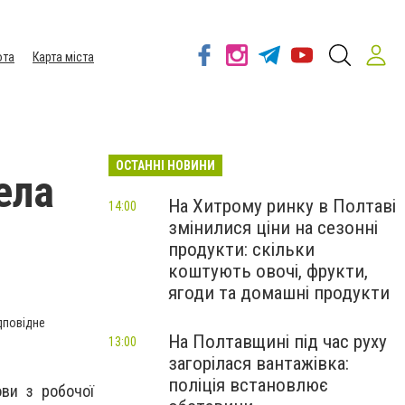
ота
Карта міста
ОСТАННІ НОВИНИ
ела
На Хитрому ринку в Полтаві
14:00
змінилися ціни на сезонні
продукти: скільки
коштують овочі, фрукти,
ягоди та домашні продукти
дповідне
На Полтавщині під час руху
13:00
загорілася вантажівка:
поліція встановлює
ви з робочої