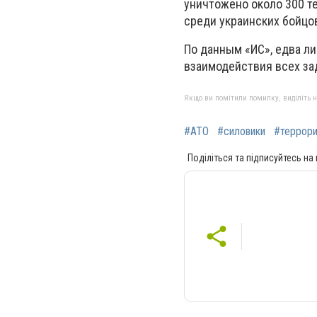
уничтожено около 300 те
среди украинских бойцов
По данным «ИС», едва л
взаимодействия всех за
Якщо ви помітили помилку, виділіть нео
#АТО
#силовики
#террор
Поділіться та підписуйтесь на