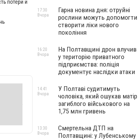
ть потери и
Гарна новина дня: отруйні
17:30
Вчора
рослини можуть допомогти
нь
створити ліки нового
покоління
На Полтавщині дрон влучив
16:20
Вчора
у територію приватного
підприємства: поліція
документує наслідки атаки
У Полтаві судитимуть
14:41
Вчора
чоловіка, який ошукав матір
загиблого військового на
1,75 млн гривень
Смертельна ДТП на
13:30
Вчора
Полтавщині: у Лубенському