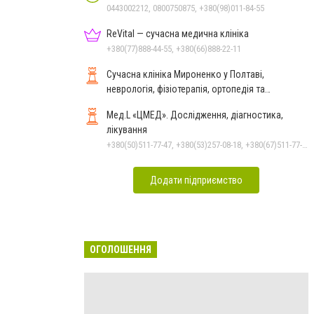
0443002212, 0800750875, +380(98)011-84-55
ReVital — сучасна медична клініка
+380(77)888-44-55, +380(66)888-22-11
Сучасна клініка Мироненко у Полтаві,
неврологія, фізіотерапія, ортопедія та
реабілітація
Мед.L «ЦМЕД». Дослідження, діагностика,
лікування
+380(50)511-77-47, +380(53)257-08-18, +380(67)511-77-47
Додати підприємство
ОГОЛОШЕННЯ