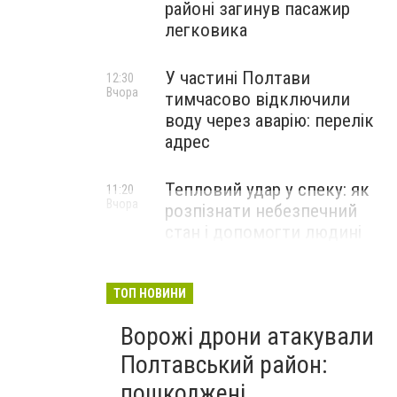
районі загинув пасажир
легковика
У частині Полтави
12:30
Вчора
тимчасово відключили
воду через аварію: перелік
адрес
Тепловий удар у спеку: як
11:20
Вчора
розпізнати небезпечний
стан і допомогти людині
ТОП НОВИНИ
Ворожі дрони атакували
Полтавський район:
пошкоджені