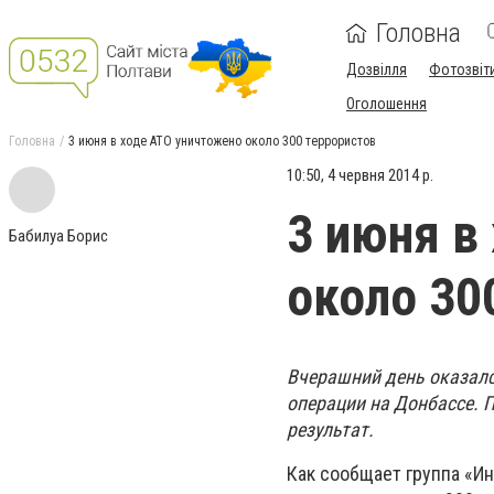
Головна
Дозвілля
Фотозвіт
Оголошення
Головна
3 июня в ходе АТО уничтожено около 300 террористов
10:50, 4 червня 2014 р.
3 июня в
Бабилуа Борис
около 30
Вчерашний день оказалс
операции на Донбассе.
результат.
Как сообщает группа «И