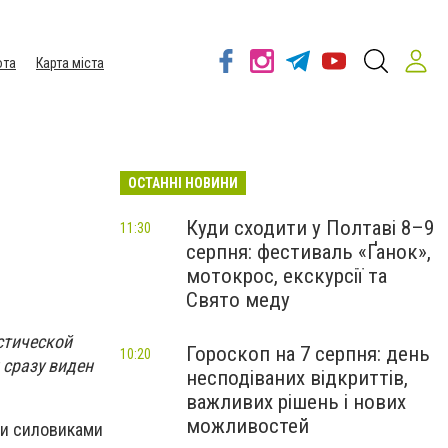
ота
Карта міста
ОСТАННІ НОВИНИ
Куди сходити у Полтаві 8–9
11:30
серпня: фестиваль «Ґанок»,
мотокрос, екскурсії та
Свято меду
стической
Гороскоп на 7 серпня: день
10:20
и сразу виден
несподіваних відкриттів,
важливих рішень і нових
можливостей
ми силовиками