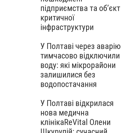
підприємства та об’єкт
критичної
інфраструктури
У Полтаві через аварію
тимчасово відключили
воду: які мікрорайони
залишилися без
водопостачання
У Полтаві відкрилася
нова медична
клінікаReVital Олени
Шкурупій: сучасний