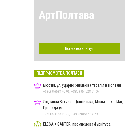
АртПолтава
Всі матеріали тут
ПІДПРИЄМСТВА ПОЛТАВИ
Біостимул, ударно-хвильова терапія в Полтаві
+380(95)633-40-96, +380 (96) 528-91-07
Людмила Велика - Цілителька, Мольфарка, Маг,
Провидиця
+380(63)328-19-30, +380(68)632-37-79
ELESA + GANTER, промислова фурнітура