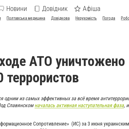
Новини
Довідник
Афіша
и
Полтавська медицина
Довідкова
Нерухомість
Погода
Роб
 ходе АТО уничтожено
0 террористов
я одним из самых эффективных за всё время антитеррори
 Под Славянском
началась активная наступательная фаза
, 
нформационное Сопротивление» (ИС) за 3 июня украински