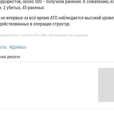
ррористов, около 500 – получили ранения. К сожалению, ес
: 2 убитых, 45 раненых.
и не впервые за всё время АТО наблюдается высокий урове
действованных в операции структур.
бхідний текст і натисніть Ctrl + Enter, щоб повідомити про це редакцію
исты
#Донбасс
 наші джерела