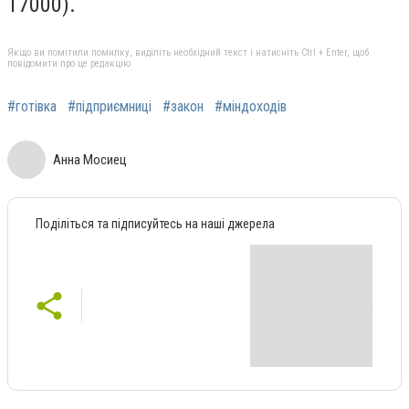
17000).
Якщо ви помітили помилку, виділіть необхідний текст і натисніть Ctrl + Enter, щоб
повідомити про це редакцію
#готівка
#підприємниці
#закон
#міндоходів
Анна Мосиец
Поділіться та підписуйтесь на наші джерела