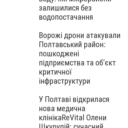
залишилися без
водопостачання
Ворожі дрони атакували
Полтавський район:
пошкоджені
підприємства та об’єкт
критичної
інфраструктури
У Полтаві відкрилася
нова медична
клінікаReVital Олени
Шкурупій: сучасний