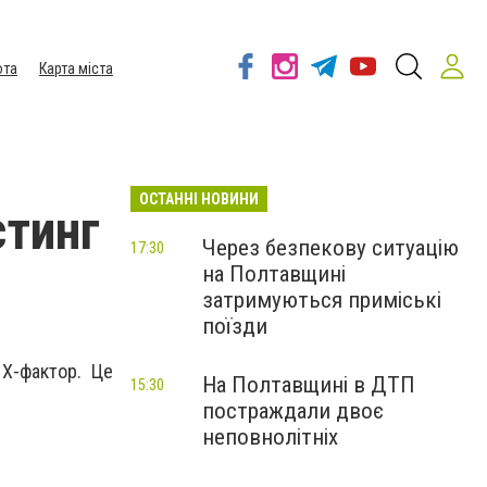
ота
Карта міста
ОСТАННІ НОВИНИ
стинг
Через безпекову ситуацію
17:30
на Полтавщині
затримуються приміські
поїзди
 Х-фактор. Це
На Полтавщині в ДТП
15:30
постраждали двоє
неповнолітніх