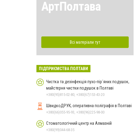
АртПолтава
Всі матеріали тут
ПІДПРИЄМСТВА ПОЛТАВИ
Чистка та дезінфекція пухо-пір´яних подушок,
майстерня чистки подушок в Полтаві
+380(95)815-02-80, +380(67)153-43-20
ШвидкоДРУК, оперативна поліграфія в Полтаві
+380(66)055-95-93, +380(96)225-98-00
Стоматологічний центр на Алмазній
+380(99)044-68-35