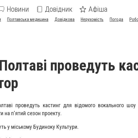
Новини
Довідник
Афіша
и
Полтавська медицина
Довідкова
Нерухомість
Погода
Роб
 Полтаві проведуть ка
тор
олтаві проведуть кастинг для відомого вокального шоу
и на п'ятий сезон проекту.
уть у міському Будиноку Культури.