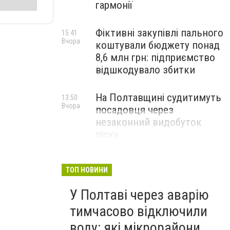
гармонії
Фіктивні закупівлі пального
15:41
Вчора
коштували бюджету понад
8,6 млн грн: підприємство
відшкодувало збитки
На Полтавщині судитимуть
13:50
Вчора
посадовця через
незаконний видобуток
піску
ТОП НОВИНИ
У Полтаві через аварію
тимчасово відключили
воду: які мікрорайони