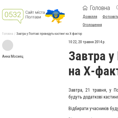
Головна
Дозвілля
Фотозвіт
Оголошення
Головна
Завтра у Полтаві проведуть кастинг на Х-фактор
10:22, 20 травня 2014 р.
Завтра у
Анна Мосиец
на Х-фак
Завтра, 21 травня, у П
будуть
додаткові кастинг
Відбирати учасників буд