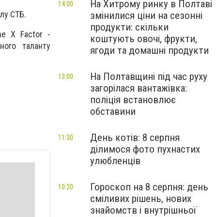
На Хитрому ринку в Полтаві
14:00
лу СТБ.
змінилися ціни на сезонні
продукти: скільки
he X Factor -
коштують овочі, фрукти,
ного таланту
ягоди та домашні продукти
На Полтавщині під час руху
13:00
загорілася вантажівка:
поліція встановлює
обставини
День котів: 8 серпня
11:30
ділимося фото пухнастих
улюбленців
Гороскоп на 8 серпня: день
10:20
сміливих рішень, нових
знайомств і внутрішньої