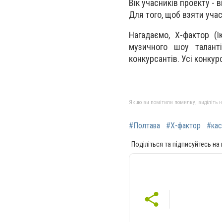
Вік учасників проекту - в
Для того, щоб взяти учас
Нагадаємо, Х-фактор (І
музичного шоу талант
конкурсантів. Усі конку
Якщо ви помітили помилку, виділіть нео
#Полтава
#Х-фактор
#кас
Поділіться та підписуйтесь на