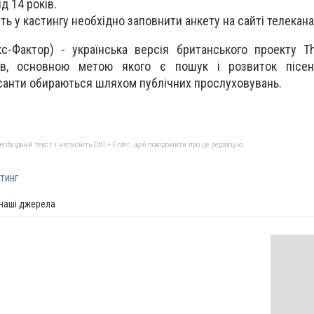
ід 14 років.
ть у кастингу необхідно заповнити анкету на сайті телекана
кс-Фактор) - українська версія британського проекту T
ів, основною метою якого є пошук і розвиток пісен
рсанти обираються шляхом публічних прослуховувань.
бхідний текст і натисніть Ctrl + Enter, щоб повідомити про це редакцію
тинг
 наші джерела