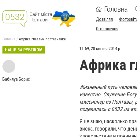
Головна
Дозвілля
Фотозвіт
Оголошення
Головна
Африка глазами полтавчанки
11:59, 28 квітня 2014 р.
НАШИ ЗА РУБЕЖОМ
Африка г
Бабилуа Борис
Жизненный путь человек
известно. Служение Богу
миссионер из Полтавы, 
поделилась с 0532.ua вп
Я не знаю, насколько пра
виска, говорили, что ден
удовольствие и понимани