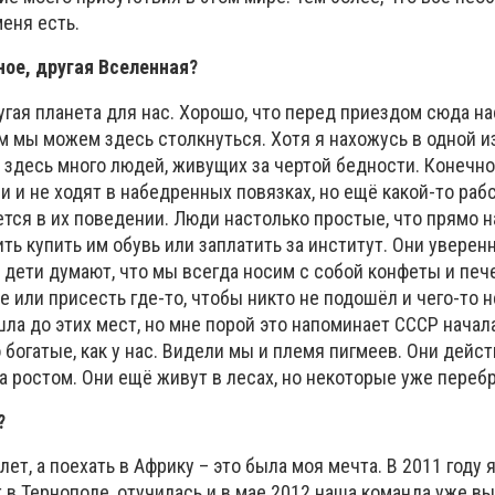
еня есть.
ое, другая Вселенная?
угая планета для нас. Хорошо, что перед приездом сюда на
ем мы можем здесь столкнуться. Хотя я нахожусь в одной и
, здесь много людей, живущих за чертой бедности. Конечно
ми и не ходят в набедренных повязках, но ещё какой-то раб
тся в их поведении. Люди настолько простые, что прямо н
ить купить им обувь или заплатить за институт. Они уверен
 дети думают, что мы всегда носим с собой конфеты и печ
е или присесть где-то, чтобы никто не подошёл и чего-то н
ла до этих мест, но мне порой это напоминает СССР начала 
о богатые, как у нас. Видели мы и племя пигмеев. Они дейс
тра ростом. Они ещё живут в лесах, но некоторые уже перебр
?
лет, а поехать в Африку – это была моя мечта. В 2011 году 
в Тернополе, отучилась и в мае 2012 наша команда уже вы