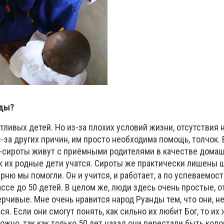
нды?
тливых детей. Но из-за плохих условий жизни, отсутствия
-за других причин, им просто необходима помощь, толчок. 
ти-сироты живут с приёмными родителями в качестве дома
ак их родные дети учатся. Сироты же практически лишены 
рню мы помогли. Он и учится, и работает, а по успеваемост
лассе до 50 детей. В целом же, люди здесь очень простые, 
чивые. Мне очень нравится народ Руанды тем, что они, не
я. Если они смогут понять, как сильно их любит Бог, то их
ожно, так как только 50 лет назад они перестали быть коло