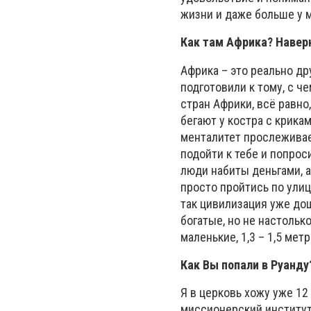
жизни и даже больше у м
Как там Африка? Наверн
Африка – это реально др
подготовили к тому, с ч
стран Африки, всё равно
бегают у костра с крика
менталитет прослеживае
подойти к тебе и попрос
люди набиты деньгами, а
просто пройтись по улиц
так цивилизация уже дош
богатые, но не настольк
маленькие, 1,3 – 1,5 ме
Как Вы попали в Руанду
Я в церковь хожу уже 12 
миссионерский институт 