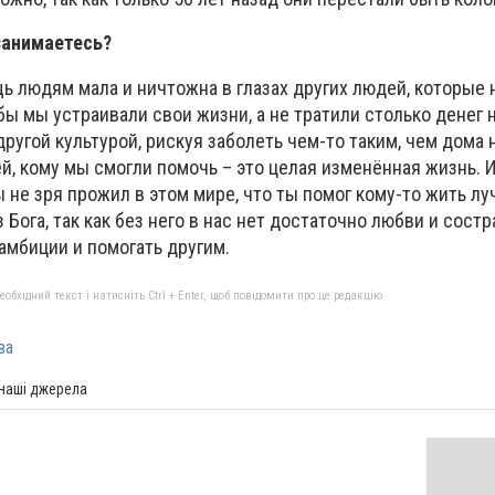
занимаетесь?
ь людям мала и ничтожна в глазах других людей, которые 
бы мы устраивали свои жизни, а не тратили столько денег 
другой культурой, рискуя заболеть чем-то таким, чем дома 
тей, кому мы смогли помочь – это целая изменённая жизнь. 
ы не зря прожил в этом мире, что ты помог кому-то жить лу
Бога, так как без него в нас нет достаточно любви и сост
амбиции и помогать другим.
бхідний текст і натисніть Ctrl + Enter, щоб повідомити про це редакцію
ва
 наші джерела