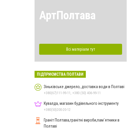
АртПолтава
Всі матеріали тут
ПІДПРИЄМСТВА ПОЛТАВИ
Зіньківське джерело, доставка води в Полтаві
+380(67)111-99-11, +380 (50) 406-99-11
Кувалда, магазин будівельного інструменту
+380(50)200-20-12
Граніт Полтава,гранітні вироби,пам`ятники в
Полтаві