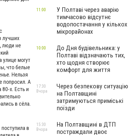
У Полтаві через аварію
11:00
тимчасово відсутнє
водопостачання у кількох
с
мікрорайонах
з лучших
, люди не
До Дня будівельника: у
10:00
ский
Полтаві відзначають тих,
а улице могут
хто щодня створює
ны, что белые
комфорт для життя
енье. Нельзя
е попросил. А
Через безпекову ситуацію
17:30
80-х. Есть и
Вчора
на Полтавщині
твительно
затримуються приміські
ались в сёла.
поїзди
На Полтавщині в ДТП
15:30
я поступила в
Вчора
постраждали двоє
летела в