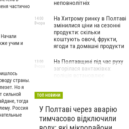
неповнолітніх
меня частично
На Хитрому ринку в Полтаві
14:00
Вчора
змінилися ціни на сезонні
продукти: скільки
. Начали
коштують овочі, фрукти,
кже учим и
ягоди та домашні продукти
На Полтавщині під час руху
13:00
Вчора
загорілася вантажівка:
пришлось
поліція встановлює
поводу страны.
обставини
лезет. Но я
ет сильной
ТОП НОВИНИ
айдане, тогда
У Полтаві через аварію
блему. Россия
ечательные
тимчасово відключили
воду: які мікрорайони