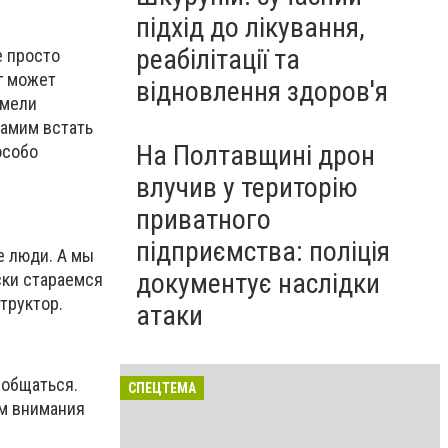
підхід до лікування,
реабілітації та
е просто
ог может
відновлення здоров'я
имели
самим встать
На Полтавщині дрон
особо
влучив у територію
приватного
підприємства: поліція
е люди. А мы
документує наслідки
ски стараемся
труктор.
атаки
 общаться.
СПЕЦТЕМА
ем внимания