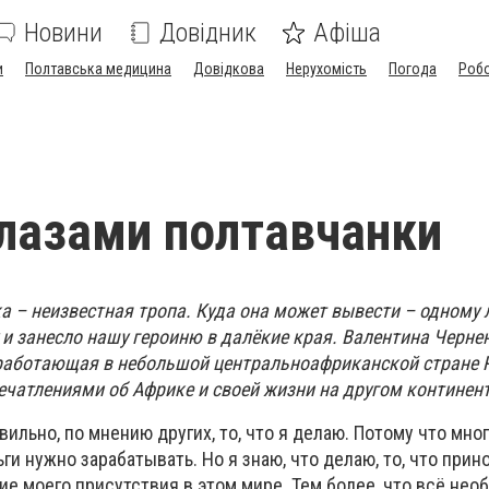
Новини
Довідник
Афіша
и
Полтавська медицина
Довідкова
Нерухомість
Погода
Роб
лазами полтавчанки
а – неизвестная тропа. Куда она может вывести – одному 
 и занесло нашу героиню в далёкие края. Валентина Черне
работающая в небольшой центральноафриканской стране 
ечатлениями об Африке и своей жизни на другом континент
вильно, по мнению других, то, что я делаю. Потому что мно
ьги нужно зарабатывать. Но я знаю, что делаю, то, что прин
е моего присутствия в этом мире. Тем более, что всё нео