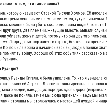
 знают о том, что такое война?
ана, которую называют Страной Тысячи Холмов. Её населен
ых тремя основными племенами: тутси, хуту и пигмеями. В
олько месяцев было убито около миллиона людей, то есть 
 друг друга, два племени, живущие вместе. Бывали случаи
яли убивать жену и детей, потому что они другого племени.
ему. Люди до сих пор живут в страхе, боятся повторения. 
 Конго была война и начались взрывы, люди в панике хва
ё помнят ту войну. Хорошо об этих событиях рассказано в
ь Руанда».
а Руанды?
олицу Руанды Кигали, я была удивлена. То, что я увидела, 
дставлениях об Африке. Дороги асфальтированные и ровны
, много людей, наводящих порядок вдоль дорог (вырывали 
 я даже не поняла, зачем мы сюда приехали – ведь мы ехал
елами столицы мы столкнулись с настоящей нуждой и нищ