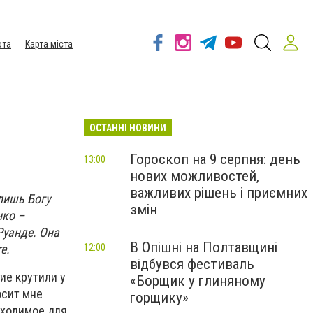
ота
Карта міста
ОСТАННІ НОВИНИ
Гороскоп на 9 серпня: день
13:00
нових можливостей,
важливих рішень і приємних
лишь Богу
змін
нко –
Руанде. Она
В Опішні на Полтавщині
е.
12:00
відбувся фестиваль
гие крутили у
«Борщик у глиняному
осит мне
горщику»
бходимое для