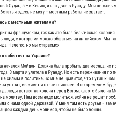
ный Судан, 5 – в Кению, и нас двое в Руанду. Моя церковь 
аботать я здесь не могу – местным работы не хватает.
тесь с местными жителями?
ит на французском, так как это была бельгийская колония
ть люди, с которыми можно общаться на английском. Мы та
да. Нелегко, но мы стараемся.
 о событиях на Украине?
гда начался Майдан. Должна была пробыть два месяца, но 
ода. 3 марта я улетела в Руанду. Но есть переживания по 
не сильна в политике, но мне не нравится, что Путин к нам 
ина устоит, выживет и станет сильнее. И со временем буд
гда люди встают на колени перед Богом, как это было на М
 на молитву. Нам всем надо молиться, война не решит про
ыла с нами одной державой. У меня там есть друзья – зам
мандой каждый день молимся, чтобы не было войны.