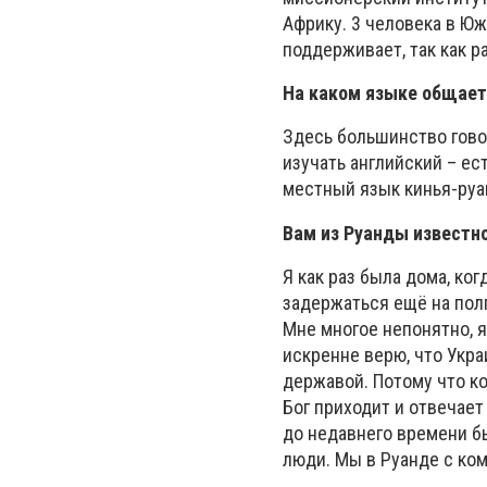
Африку. 3 человека в Юж
поддерживает, так как р
На каком языке общае
Здесь большинство говор
изучать английский – ес
местный язык кинья-руан
Вам из Руанды известно
Я как раз была дома, ко
задержаться ещё на полг
Мне многое непонятно, я 
искренне верю, что Укра
державой. Потому что ко
Бог приходит и отвечает
до недавнего времени б
люди. Мы в Руанде с ко