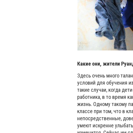
Какие они, жители Руа
Здесь очень много талан
условий для обучения из
такие случаи, когда де
работника, в то время к
жизнь. Одному такому па
классе при том, что в к
непосредственные, довер
умеют искренне улыбатьс
изменится. Сейчас им сл