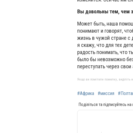
Вы довольны тем, чем 
Может быть, наша помощ
понимают и говорят, что
жизнь в чужой стране с 
я скажу, что для тех де
радость понимать, что т
было бы невозможно без 
переступать через свои 
Якщо ви помітили помилку, виділіть нео
#Африка
#миссия
#Полта
Поділіться та підписуйтесь на