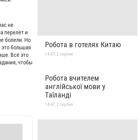
нас не
на перелёт и
не болели. Но
Робота в готелях Китаю
И это большая
чше. Всё это
14:47, 2 серпня
радания, чтобы
Робота вчителем
англійської мови у
Таїланді
14:47, 2 серпня