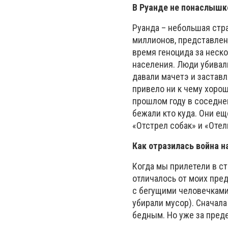
В Руанде не понаслышке
Руанда – небольшая стр
миллионов, представленн
время геноцида за неск
населения. Люди убивали
давали мачетэ и заставл
привело ни к чему хорош
прошлом году в соседнем
бежали кто куда. Они ещ
«Отстрел собак» и «Отел
Как отразилась война н
Когда мы прилетели в ст
отличалось от моих пре
с бегущими человечками
убирали мусор). Сначала
бедным. Но уже за пред