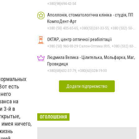
+380(98)694-42-54
Аполлонія, стоматологічна клініка - студія, ПП
КомпоДент-Арт
+380 (50) 405-65-65, +380(53)261-33-55, +380 (532) 50-88-99
ОКТАР, центр оптичної реабілітації
+380 (50) 960-93-29 Салон-Оптика IRIS, +380 (532) 63-23-87 Салон-Оптика IRIS
Людмила Велика - Цілителька, Мольфарка, Маг,
Провидиця
+380(68)632-37-79, +380(63)328-19-30
 нормальных
Вот есть
Додати підприємство
шнего
шанса на
и 3-й в
открытые,
ОГОЛОШЕННЯ
 имея ничего,
 жизнь
нией.