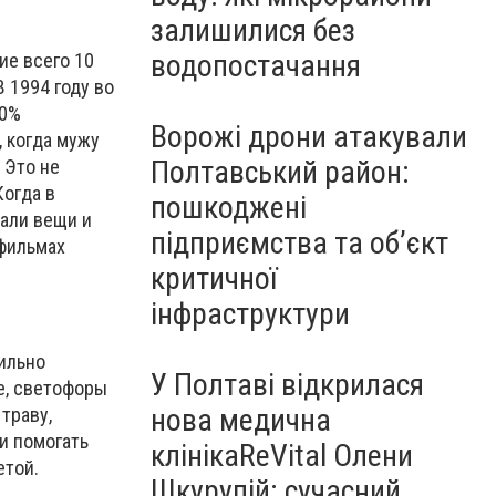
залишилися без
водопостачання
ие всего 10
 1994 году во
10%
Ворожі дрони атакували
, когда мужу
Полтавський район:
 Это не
Когда в
пошкоджені
тали вещи и
підприємства та об’єкт
 фильмах
критичної
інфраструктури
сильно
У Полтаві відкрилася
е, светофоры
нова медична
траву,
и помогать
клінікаReVital Олени
етой.
Шкурупій: сучасний