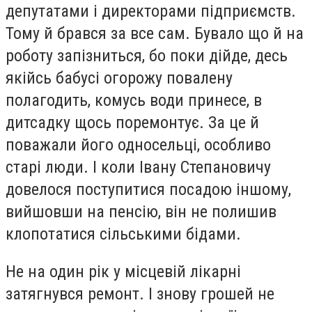
депутатами і директорами підприємств.
Тому й брався за все сам. Бувало що й на
роботу запізниться, бо поки дійде, десь
якійсь бабусі огорожу повалену
полагодить, комусь води принесе, в
дитсадку щось поремонтує. За це й
поважали його односельці, особливо
старі люди. І коли Івану Степановичу
довелося поступитися посадою іншому,
вийшовши на пенсію, він не полишив
клопотатися сільськими бідами.
Не на один рік у місцевій лікарні
затягнувся ремонт. І знову грошей не