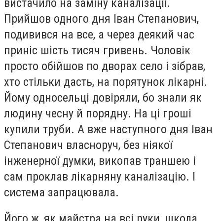
вистачило на заміну каналізації.
Прийшов одного дня Іван Степанович,
подивився на все, а через деякий час
приніс шість тисяч гривень. Чоловік
просто обійшов по дворах село і зібрав,
хто стільки дасть, на порятунок лікарні.
Йому односельці довіряли, бо знали як
людину чесну й порядну. На ці гроші
купили труби. А вже наступного дня Іван
Степанович власноруч, без ніякої
інженерної думки, викопав траншею і
сам проклав лікарняну каналізацію. І
система запрацювала.
Його ж, як майстра на всі руки, школа