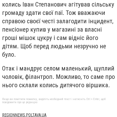
колись Іван Степанович агітував сільську
громаду здати свої паї. Тож вважаючи
справою своєї честі залагодити інцидент,
пенсіонер купив у магазині за власні
гроші мішок цукру і сам відніс його
дітям. Щоб перед людьми незручно не
було.
Отак і мандрує селом маленький, щуплий
чоловік, філантроп. Можливо, то саме про
нього склали колись дитячого віршика.
Якщо ви помітили помилку, виділіть необхідний текст і натисніть Ctrl + Enter, щоб
повідомити про це редакцію
REGIONNEWS.POLTAVA.UA