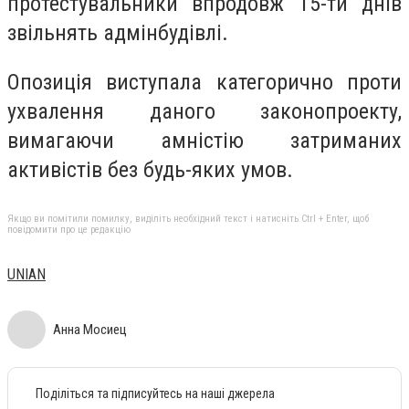
протестувальники впродовж 15-ти днів
звільнять адмінбудівлі.
Опозиція виступала категорично проти
ухвалення даного законопроекту,
вимагаючи амністію затриманих
активістів без будь-яких умов.
Якщо ви помітили помилку, виділіть необхідний текст і натисніть Ctrl + Enter, щоб
повідомити про це редакцію
UNIAN
Анна Мосиец
Поділіться та підписуйтесь на наші джерела