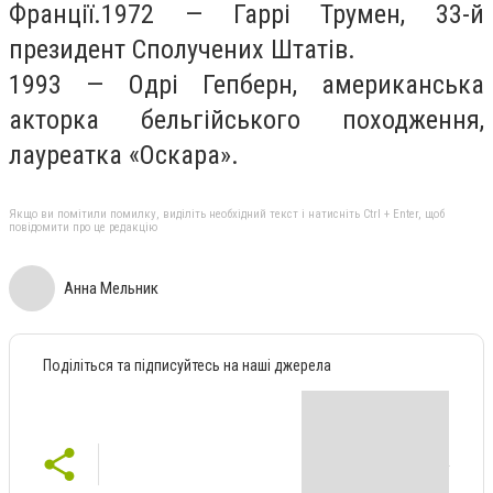
Франції.1972 — Гаррі Трумен, 33-й
президент Сполучених Штатів.
1993 — Одрі Гепберн, американська
акторка бельгійського походження,
лауреатка «Оскара».
Якщо ви помітили помилку, виділіть необхідний текст і натисніть Ctrl + Enter, щоб
повідомити про це редакцію
Анна Мельник
Поділіться та підписуйтесь на наші джерела