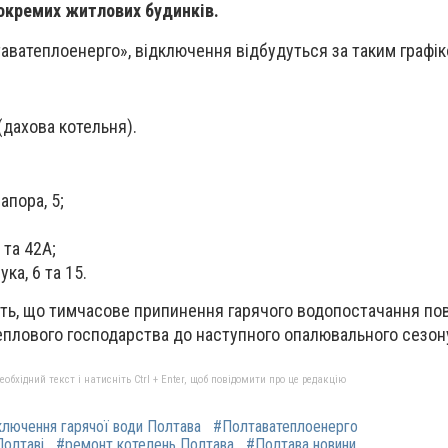
 окремих житлових будинків.
аватеплоенерго», відключення відбудуться за таким графік
(дахова котельня).
апора, 5;
 та 42А;
ка, 6 та 15.
ть, що тимчасове припинення гарячого водопостачання пов
еплового господарства до наступного опалювального сезон
бхідний текст і натисніть Ctrl + Enter, щоб повідомити про це редакцію
ключення гарячої води Полтава
#Полтаватеплоенерго
Полтаві
#ремонт котелень Полтава
#Полтава новини