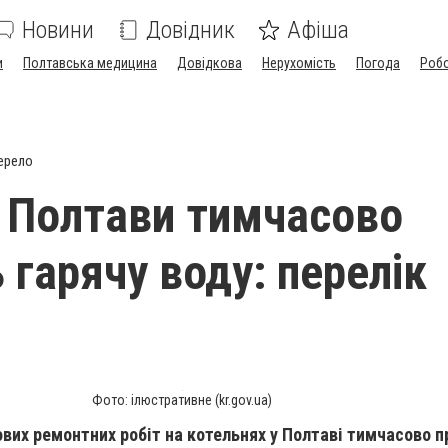
Новини
Довідник
Афіша
и
Полтавська медицина
Довідкова
Нерухомість
Погода
Роб
ерело
і Полтави тимчасово
 гарячу воду: перелік
Фото: ілюстративне (kr.gov.ua)
вих ремонтних робіт на котельнях у Полтаві тимчасово 