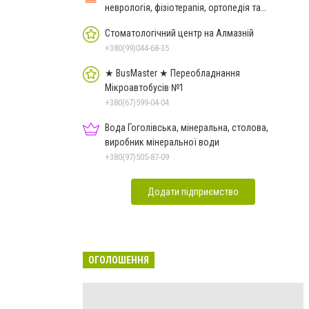
неврологія, фізіотерапія, ортопедія та
реабілітація
Стоматологічний центр на Алмазній
+380(99)044-68-35
★ BusMaster ★ Переобладнання
Мікроавтобусів №1
+380(67)599-04-04
Вода Гоголівська, мінеральна, столова,
виробник мінеральної води
+380(97)505-87-09
Додати підприємство
ОГОЛОШЕННЯ