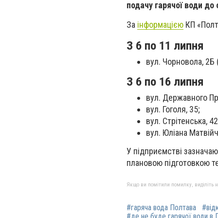
подачу гарячої води до
За
інформацією
КП «Полт
З 6 по 11 липня
вул. Чорновола, 2Б 
З 6 по 16 липня
вул. Державного Пр
вул. Гоголя, 35;
вул. Стрітенська, 42
вул. Юліана Матвійчу
У підприємстві зазначаю
плановою підготовкою т
Якщо ви помітили помилку, виділіть нео
#гаряча вода Полтава
#від
#де не буде гарячої води в 