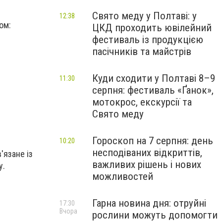
Свято меду у Полтаві: у
12:38
ом:
ЦКД проходить ювілейний
фестиваль із продукцією
пасічників та майстрів
Куди сходити у Полтаві 8–9
11:30
серпня: фестиваль «Ґанок»,
мотокрос, екскурсії та
Свято меду
Гороскоп на 7 серпня: день
10:20
несподіваних відкриттів,
'язане із
важливих рішень і нових
у.
можливостей
Гарна новина дня: отруйні
17:30
Вчора
рослини можуть допомогти