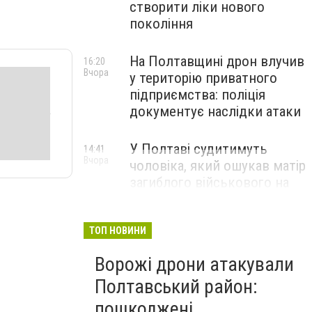
створити ліки нового
покоління
На Полтавщині дрон влучив
16:20
Вчора
у територію приватного
підприємства: поліція
документує наслідки атаки
У Полтаві судитимуть
14:41
Вчора
чоловіка, який ошукав матір
загиблого військового на
1,75 млн гривень
ТОП НОВИНИ
Ворожі дрони атакували
Полтавський район:
пошкоджені