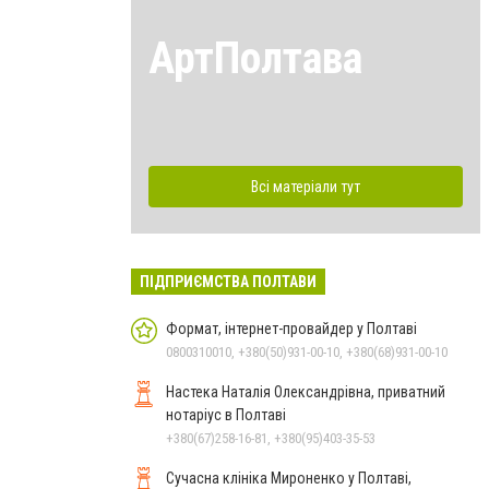
АртПолтава
Всі матеріали тут
ПІДПРИЄМСТВА ПОЛТАВИ
Формат, інтернет-провайдер у Полтаві
0800310010, +380(50)931-00-10, +380(68)931-00-10
Настека Наталія Олександрівна, приватний
нотаріус в Полтаві
+380(67)258-16-81, +380(95)403-35-53
Сучасна клініка Мироненко у Полтаві,