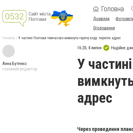
Головна
Дозвілля
Фотозвіт
Оголошення
Головна
У частині Полтави тимчасово вимкнуть гарячу воду: перелік адрес
16:20, 4 липня
Надійне дж
У частин
Анна Бутенко
головний редактор
вимкнуть
адрес
Через проведення плано