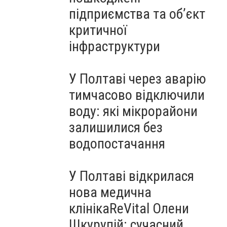
підприємства та об’єкт
критичної
інфраструктури
У Полтаві через аварію
тимчасово відключили
воду: які мікрорайони
залишилися без
водопостачання
У Полтаві відкрилася
нова медична
клінікаReVital Олени
Шкурупій: сучасний