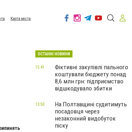
ота
Карта міста
ОСТАННІ НОВИНИ
Фіктивні закупівлі пального
15:41
коштували бюджету понад
8,6 млн грн: підприємство
відшкодувало збитки
На Полтавщині судитимуть
13:50
посадовця через
незаконний видобуток
піску
припинять