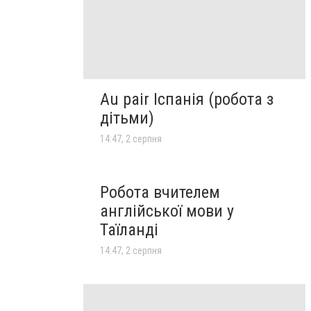
Au pair Іспанія (робота з
дітьми)
14:47, 2 серпня
Робота вчителем
англійської мови у
Таїланді
14:47, 2 серпня