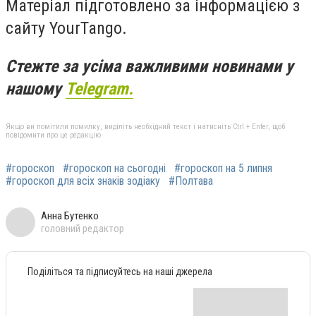
Матеріал підготовлено за інформацією з
сайту YourTango.
Стежте за усіма важливими новинами у
нашому
Telegram.
Якщо ви помітили помилку, виділіть необхідний текст і натисніть Ctrl + Enter, щоб
повідомити про це редакцію
#гороскоп
#гороскоп на сьогодні
#гороскоп на 5 липня
#гороскоп для всіх знаків зодіаку
#Полтава
Анна Бутенко
головний редактор
Поділіться та підписуйтесь на наші джерела