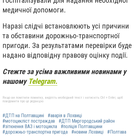
госпіталізували для надання необхідної
медичної допомоги.
Наразі слідчі встановлюють усі причини
та обставини дорожньо-транспортної
пригоди. За результатами перевірки буде
надано відповідну правову оцінку події.
Стежте за усіма важливими новинами у
нашому
Telegram.
Якщо ви помітили помилку, виділіть необхідний текст і натисніть Ctrl + Enter, щоб
повідомити про це редакцію
#ДТП на Полтавщині
#аварія в Лохвиці
#мотоцикліст постраждав
#ДТП Миргородський район
#зіткнення ВАЗ і мотоцикла
#поліція Полтавщини
#дорожньо-транспортна пригода
#новини Лохвиці
#Полтава