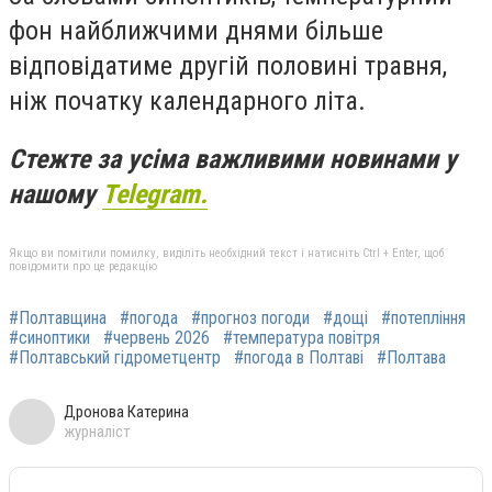
фон найближчими днями більше
відповідатиме другій половині травня,
ніж початку календарного літа.
Стежте за усіма важливими новинами у
нашому
Telegram.
Якщо ви помітили помилку, виділіть необхідний текст і натисніть Ctrl + Enter, щоб
повідомити про це редакцію
#Полтавщина
#погода
#прогноз погоди
#дощі
#потепління
#синоптики
#червень 2026
#температура повітря
#Полтавський гідрометцентр
#погода в Полтаві
#Полтава
Дронова Катерина
журналіст