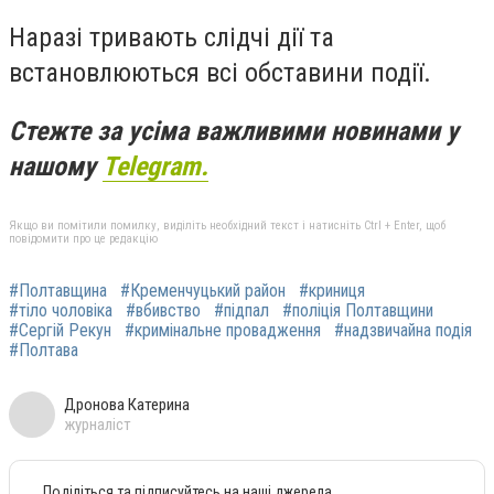
Наразі тривають слідчі дії та
встановлюються всі обставини події.
Стежте за усіма важливими новинами у
нашому
Telegram.
Якщо ви помітили помилку, виділіть необхідний текст і натисніть Ctrl + Enter, щоб
повідомити про це редакцію
#Полтавщина
#Кременчуцький район
#криниця
#тіло чоловіка
#вбивство
#підпал
#поліція Полтавщини
#Сергій Рекун
#кримінальне провадження
#надзвичайна подія
#Полтава
Дронова Катерина
журналіст
Поділіться та підписуйтесь на наші джерела