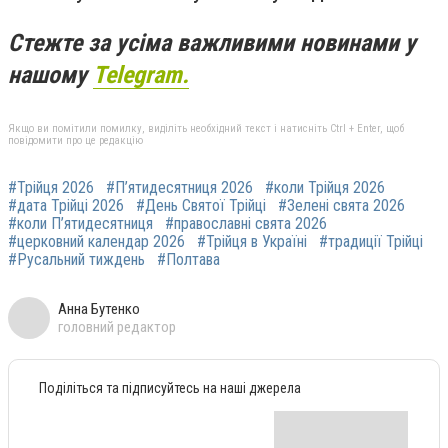
Стежте за усіма важливими новинами у
нашому
Telegram.
Якщо ви помітили помилку, виділіть необхідний текст і натисніть Ctrl + Enter, щоб
повідомити про це редакцію
#Трійця 2026
#П’ятидесятниця 2026
#коли Трійця 2026
#дата Трійці 2026
#День Святої Трійці
#Зелені свята 2026
#коли П’ятидесятниця
#православні свята 2026
#церковний календар 2026
#Трійця в Україні
#традиції Трійці
#Русальний тиждень
#Полтава
Анна Бутенко
головний редактор
Поділіться та підписуйтесь на наші джерела