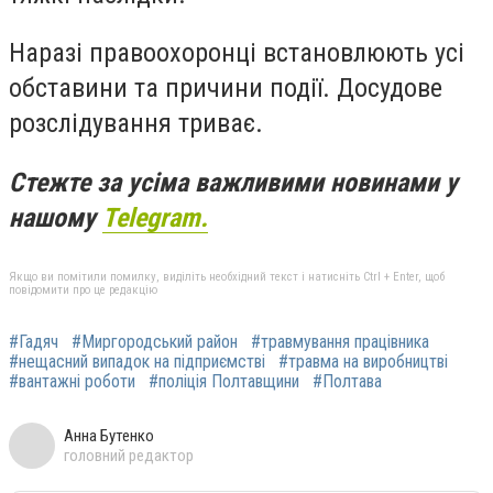
Наразі правоохоронці встановлюють усі
обставини та причини події. Досудове
розслідування триває.
Стежте за усіма важливими новинами у
нашому
Telegram.
Якщо ви помітили помилку, виділіть необхідний текст і натисніть Ctrl + Enter, щоб
повідомити про це редакцію
#Гадяч
#Миргородський район
#травмування працівника
#нещасний випадок на підприємстві
#травма на виробництві
#вантажні роботи
#поліція Полтавщини
#Полтава
Анна Бутенко
головний редактор