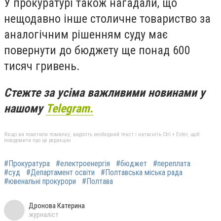
У прокуратурі також нагадали, що
нещодавно інше столичне товариство за
аналогічним рішенням суду має
повернути до бюджету ще понад 600
тисяч гривень.
Стежте за усіма важливими новинами у
нашому
Telegram.
Якщо ви помітили помилку, виділіть необхідний текст і натисніть Ctrl + Enter, щоб
повідомити про це редакцію
#Прокуратура
#електроенергія
#бюджет
#переплата
#суд
#Департамент освіти
#Полтавська міська рада
#ювенальні прокурори
#Полтава
Дронова Катерина
журналіст