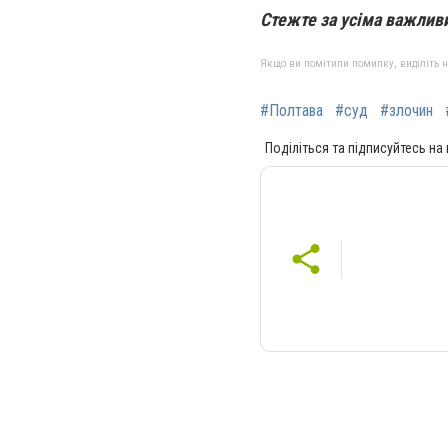
Стежте за усіма важли
Якщо ви помітили помилку, виділіть нео
#Полтава
#суд
#злочин
Поділіться та підписуйтесь на