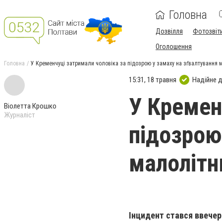
Головна
Дозвілля
Фотозвіт
Оголошення
Головна
У Кременчуці затримали чоловіка за підозрою у замаху на зґвалтування 
15:31, 18 травня
Надійне 
У Кремен
Віолетта Крошко
Журналіст
підозрою
малолітн
Інцидент стався ввечері