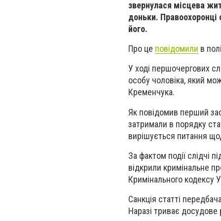
звернулася місцева жит
доньки. Правоохоронці 
його.
Про це
повідомили
в пол
У ході першочергових сл
особу чоловіка, який м
Кременчука.
Як повідомив перший зас
затримали в порядку ста
вирішується питання щод
За фактом події слідчі 
відкрили кримінальне пр
Кримінального кодексу У
Санкція статті передбача
Наразі триває досудове 