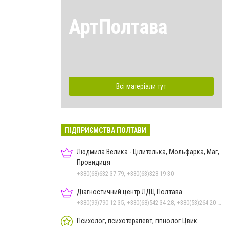
АртПолтава
Всі матеріали тут
ПІДПРИЄМСТВА ПОЛТАВИ
Людмила Велика - Цілителька, Мольфарка, Маг,
Провидиця
+380(68)632-37-79, +380(63)328-19-30
Діагностичний центр ЛДЦ Полтава
+380(99)790-12-35, +380(68)542-34-28, +380(53)264-20-20
Психолог, психотерапевт, гіпнолог Цвик