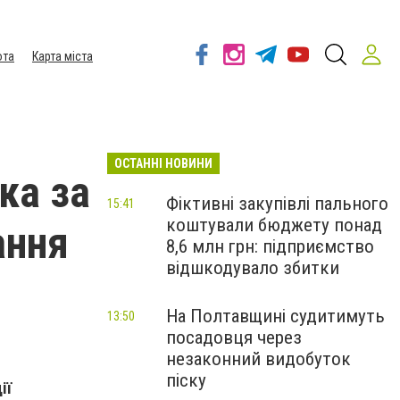
ота
Карта міста
ОСТАННІ НОВИНИ
ка за
Фіктивні закупівлі пального
15:41
коштували бюджету понад
ання
8,6 млн грн: підприємство
відшкодувало збитки
На Полтавщині судитимуть
13:50
посадовця через
незаконний видобуток
піску
ії