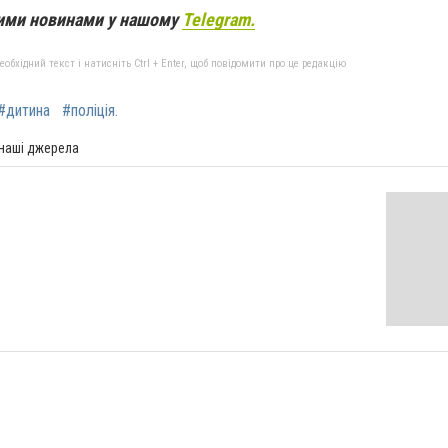
вими новинами у нашому
Telegram.
бхідний текст і натисніть Ctrl + Enter, щоб повідомити про це редакцію
#дитина
#поліція.
 наші джерела