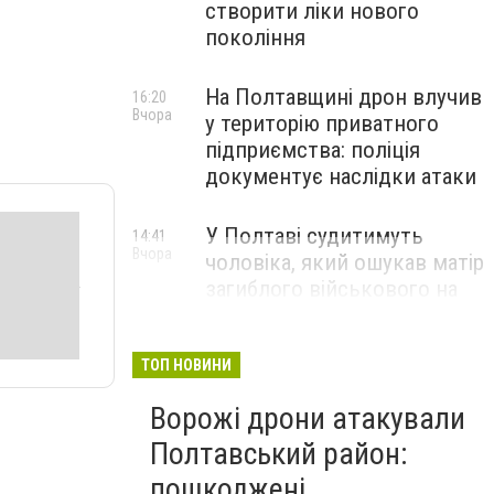
створити ліки нового
покоління
На Полтавщині дрон влучив
16:20
Вчора
у територію приватного
підприємства: поліція
документує наслідки атаки
У Полтаві судитимуть
14:41
Вчора
чоловіка, який ошукав матір
загиблого військового на
1,75 млн гривень
ТОП НОВИНИ
Ворожі дрони атакували
Полтавський район:
пошкоджені