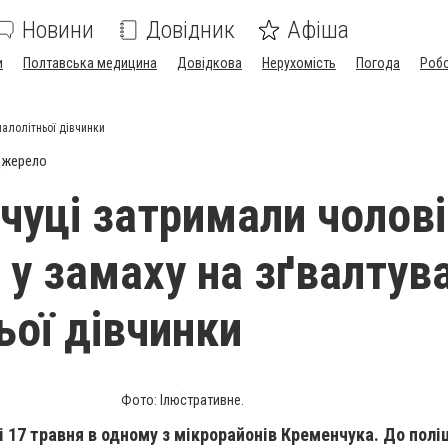
Новини
Довідник
Афіша
и
Полтавська медицина
Довідкова
Нерухомість
Погода
Роб
малолітньої дівчинки
джерело
чуці затримали чолові
 у замаху на зґвалтув
ьої дівчинки
Фото: Ілюстративне.
 17 травня в одному з мікрорайонів Кременчука. До поліц