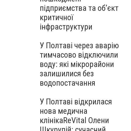
підприємства та об’єкт
критичної
інфраструктури
У Полтаві через аварію
тимчасово відключили
воду: які мікрорайони
залишилися без
водопостачання
У Полтаві відкрилася
нова медична
клінікаReVital Олени
Шкурупій: сучасний