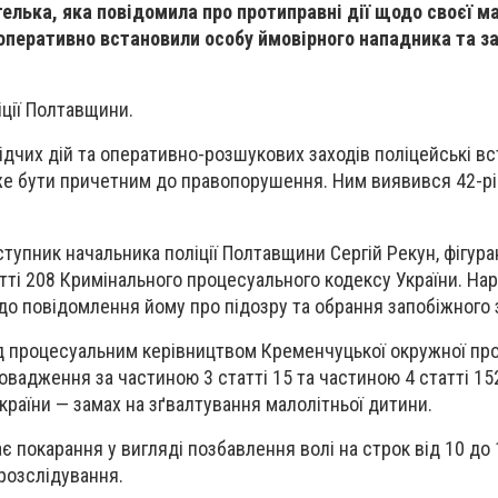
елька, яка повідомила про протиправні дії щодо своєї м
оперативно встановили особу ймовірного нападника та з
іції Полтавщини.
ідчих дій та оперативно-розшукових заходів поліцейські в
оже бути причетним до правопорушення. Ним виявився 42-р
тупник начальника поліції Полтавщини Сергій Рекун, фігура
тті 208 Кримінального процесуального кодексу України. Нар
о повідомлення йому про підозру та обрання запобіжного 
під процесуальним керівництвом Кременчуцької окружної пр
овадження за частиною 3 статті 15 та частиною 4 статті 15
країни — замах на зґвалтування малолітньої дитини.
є покарання у вигляді позбавлення волі на строк від 10 до 
розслідування.