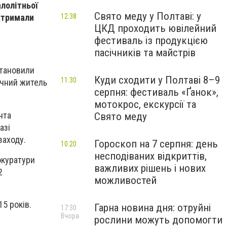
алолітньої
Свято меду у Полтаві: у
атримали
12:38
ЦКД проходить ювілейний
фестиваль із продукцією
пасічників та майстрів
становили
Куди сходити у Полтаві 8–9
11:30
ічний житель
серпня: фестиваль «Ґанок»,
мотокрос, екскурсії та
нта
Свято меду
азі
заходу.
Гороскоп на 7 серпня: день
10:20
несподіваних відкриттів,
окуратури
важливих рішень і нових
2
можливостей
15 років.
Гарна новина дня: отруйні
17:30
Вчора
рослини можуть допомогти